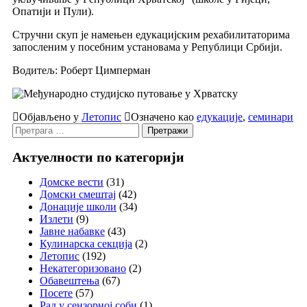
Опатији и Пули).
Стручни скуп је намењен едукацијским рехабилитаторима
запосленим у посебним установама у Републици Србији.
Водитељ: Роберт Цимперман
Објављено у
Летопис
Означено као
едукације
,
семинари
Претрага
за:
Актуелности по категорији
Домске вести
(31)
Домски смештај
(42)
Донације школи
(34)
Излети
(9)
Јавне набавке
(43)
Кулинарска секција
(2)
Летопис
(192)
Некатегоризовано
(2)
Обавештења
(67)
Посете
(57)
Рад у сензорној соби
(1)