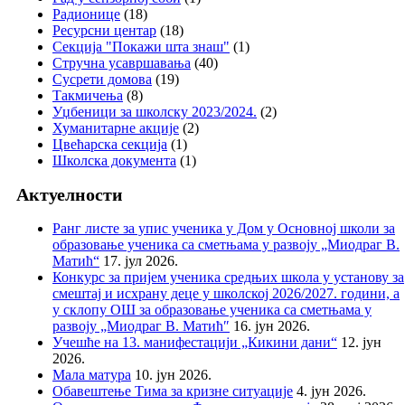
Радионице
(18)
Ресурсни центар
(18)
Секција "Покажи шта знаш"
(1)
Стручна усавршавања
(40)
Сусрети домова
(19)
Такмичења
(8)
Уџбеници за школску 2023/2024.
(2)
Хуманитарне акције
(2)
Цвећарска секција
(1)
Школска документа
(1)
Актуелности
Ранг листе за упис ученика у Дом у Основној школи за
образовање ученика са сметњама у развоју „Миодраг В.
Матић“
17. јул 2026.
Конкурс за пријем ученика средњих школа у установу за
смештај и исхрану деце у школској 2026/2027. години, а
у склопу ОШ за образовање ученика са сметњама у
развоју „Миодраг В. Матић″
16. јун 2026.
Учешће на 13. манифестацији „Кикини дани“
12. јун
2026.
Мала матура
10. јун 2026.
Обавештење Тима за кризне ситуације
4. јун 2026.