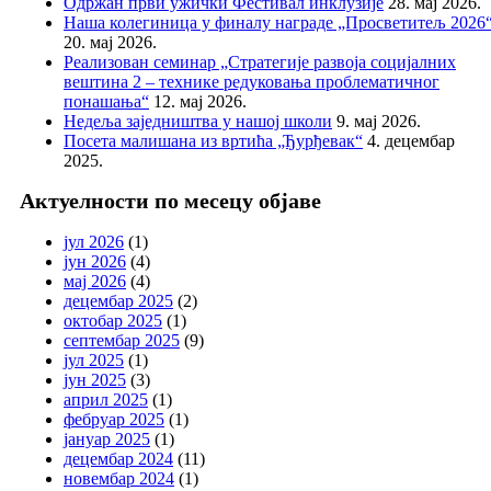
Одржан први ужички Фестивал инклузије
28. мај 2026.
Наша колегиница у финалу награде „Просветитељ 2026
20. мај 2026.
Реализован семинар „Стратегије развоја социјалних
вештина 2 – технике редуковања проблематичног
понашања“
12. мај 2026.
Недеља заједништва у нашој школи
9. мај 2026.
Посета малишана из вртића „Ђурђевак“
4. децембар
2025.
Актуелности по месецу објаве
јул 2026
(1)
јун 2026
(4)
мај 2026
(4)
децембар 2025
(2)
октобар 2025
(1)
септембар 2025
(9)
јул 2025
(1)
јун 2025
(3)
април 2025
(1)
фебруар 2025
(1)
јануар 2025
(1)
децембар 2024
(11)
новембар 2024
(1)