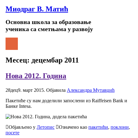
Миодраг В. Матић
Основна школа за образовање
ученика са сметњама у развоју
Месец:
децембар 2011
Нова 2012. Година
28
дец
9. март 2015.
Објавила
Александра Мутавџић
Пакетиће су нам доделили запослени из Raiffeisen Bank и
Банке Intesa.
Објављено у
Летопис
Означено као
пакетићи
,
поклони
,
посете