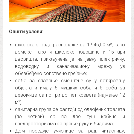
Општи услови:
школска зграда располаже са 1.946,00 м², како
домске, тако и школске површине и 15 ари
дворишта, прикључена је на јавну електричну,
водоводну и канализациону мрежу уз
обезбеђено сопствено грејање;
собе за спавање смештене су у поткровљу
објекта и имају 6 мушких соба и 5 соба за
девојчице са по три до пет кревета (најмање 12
м²);
санитарна група се састоји од одвојених тоалета
(по четири) са по две туш кабине и
предпросторијама за прање руку и бидеима;
Дом поседује учионице за рад, читаоницу,