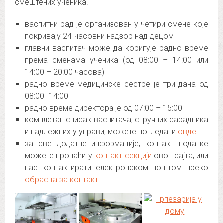
смештених ученика.
васпитни рад је организован у четири смене које
покривају 24-часовни надзор над децом
главни васпитач може да коригује радно време
према сменама ученика (од 08:00 – 14:00 или
14:00 – 20:00 часова)
радно време медицинске сестре је три дана од
08:00- 14:00
радно време директора је од 07:00 – 15:00
комплетан списак васпитача, стручних сарадника
и надлежних у управи, можете погледати
овде
за све додатне информације, контакт податке
можете пронаћи у
контакт секцији
овог сајта, или
нас контактирати електронском поштом преко
обрасца за контакт
.