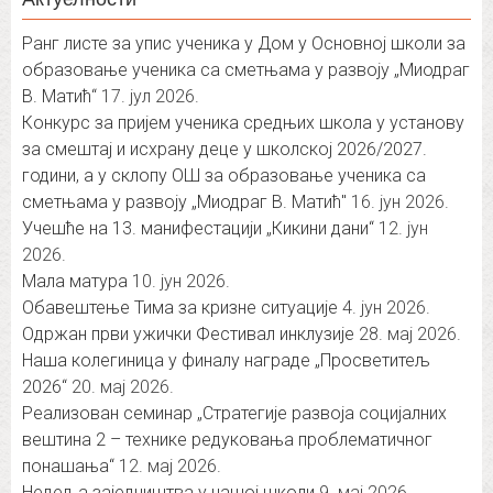
Ранг листе за упис ученика у Дом у Основној школи за
образовање ученика са сметњама у развоју „Миодраг
В. Матић“
17. јул 2026.
Конкурс за пријем ученика средњих школа у установу
за смештај и исхрану деце у школској 2026/2027.
години, а у склопу ОШ за образовање ученика са
сметњама у развоју „Миодраг В. Матић″
16. јун 2026.
Учешће на 13. манифестацији „Кикини дани“
12. јун
2026.
Мала матура
10. јун 2026.
Обавештење Тима за кризне ситуације
4. јун 2026.
Одржан први ужички Фестивал инклузије
28. мај 2026.
Наша колегиница у финалу награде „Просветитељ
2026“
20. мај 2026.
Реализован семинар „Стратегије развоја социјалних
вештина 2 – технике редуковања проблематичног
понашања“
12. мај 2026.
Недеља заједништва у нашој школи
9. мај 2026.