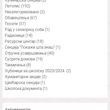
Кулинарска секција
(2)
Летопис
(192)
Некатегоризовано
(2)
Обавештења
(67)
Посете
(57)
Рад у сензорној соби
(1)
Радионице
(18)
Ресурсни центар
(18)
Секција "Покажи шта знаш"
(1)
Стручна усавршавања
(40)
Сусрети домова
(19)
Такмичења
(8)
Уџбеници за школску 2023/2024.
(2)
Хуманитарне акције
(2)
Цвећарска секција
(1)
Школска документа
(1)
Актуелности