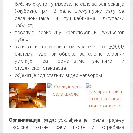
библиотеку, три универзалне сале за рад секција
(клубови), три ТВ сале, фискултурну салу са
свлачионицама и туш-кабинама, дигитални
кабинет;
поседује перионицу креветског и кухињског
рубља;
кухиња и трпезарија су урађени по
HACCP
систему, нуде три оброка, за које је јеловник
усклађен са нормативима ученичког и
студентског стандарда
објекат је под сталним видео надзором.
Организација рада:
усклађена је према трајању
школске године, раду школе и потребама