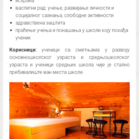
исхрана
васпитни рад: учење, развијање личности и
социјалног сазнања, слободне активности
здравствена заштита
праћење учења и понашања у школи коју похађа
ученик
Корисници:
ученици са сметњама у развоју
основношколског узраста и средњошколског
узраста и ученици средњих школа чије је стално
пребивалиште ван места школе.