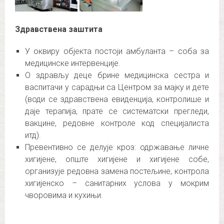
Здравствена заштита
У оквиру објекта постоји амбуланта – соба за
медицинске интервенције.
О здрављу деце брине медицинска сестра и
васпитачи у сарадњи са Центром за мајку и дете
(води се здравствена евиденција, контролише и
даје терапија, прате се систематски прегледи,
вакцине, редовне контроле код специјалиста
итд).
Превентивно се делује кроз: одржавање личне
хигијене, опште хигијене и хигијене собе,
организује редовна замена постељине, контрола
хигијенско – санитарних услова у мокрим
чворовима и кухињи.