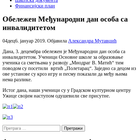
Школска документа
Финансијски план
Обележен Међународни дан особа са
инвалидитетом
04
дец
6. јануар 2019.
Објавила
Александра Мутавџић
Дана, 3. децембра обележен је Међународни дан особа са
инвалидитетом. Ученици Основне школе за образовање
ученика са сметњама у развоју „Миодраг В. Матић“ тим
поводом су посетили вртић „Полетарац“. Заједно са децом из
ове установе су кроз игру и песму показали да међу њима
нема разлике.
Истог дана, наши ученици су у Градском културном центру
Ужице својим наступом одушевили све присутне.
Претрага
за: