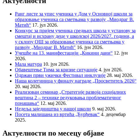
Актуелности
Ранг листе за упис ученика у Дом у Основној школи за
образовање ученика са сметњама у развоју „Миодраг В.
Матић“
17. јул 2026.
Конкурс за пријем ученика средњих школа у установу за
смештај и исхрану деце у школској 2026/2027. години, а
у склопу ОШ за образовање ученика са сметњама у
развоју „Миодраг В. Матић″
16. јун 2026.
Учешће на 13. манифестацији „Кикини дани“
12. јун
2026.
Мала матура
10. јун 2026.
Обавештење Тима за кризне ситуације
4. јун 2026.
Одржан први ужички Фестивал инклузије
28. мај 2026.
Наша колегиница у финалу награде „Просветитељ 2026“
20. мај 2026.
Реализован семинар „Стратегије развоја социјалних
вештина 2 – технике редуковања проблематичног
понашања“
12. мај 2026.
Недеља заједништва у нашој школи
9. мај 2026.
Посета малишана из вртића „Ђурђевак“
4. децембар
2025.
Актуелности по месецу објаве