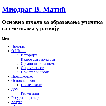
Миодраг В. Матић
Основна школа за образовање ученика
са сметњама у развоју
Menu
Почетак
О Школи
Историјат
Кадровска структура
Организациона шема
Опремљеност
Пријатељи школе
Предшколско
Основна школа
После школе
Дом
Регулатива
Ресурсни центар
Услуге