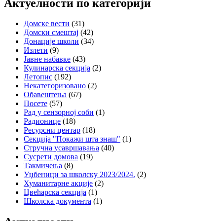
Актуелности по категорији
Домске вести
(31)
Домски смештај
(42)
Донације школи
(34)
Излети
(9)
Јавне набавке
(43)
Кулинарска секција
(2)
Летопис
(192)
Некатегоризовано
(2)
Обавештења
(67)
Посете
(57)
Рад у сензорној соби
(1)
Радионице
(18)
Ресурсни центар
(18)
Секција "Покажи шта знаш"
(1)
Стручна усавршавања
(40)
Сусрети домова
(19)
Такмичења
(8)
Уџбеници за школску 2023/2024.
(2)
Хуманитарне акције
(2)
Цвећарска секција
(1)
Школска документа
(1)