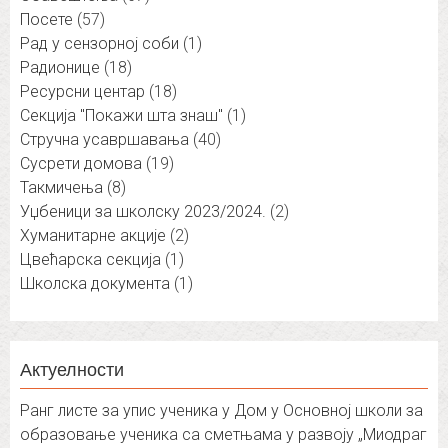
Посете
(57)
Рад у сензорној соби
(1)
Радионице
(18)
Ресурсни центар
(18)
Секција "Покажи шта знаш"
(1)
Стручна усавршавања
(40)
Сусрети домова
(19)
Такмичења
(8)
Уџбеници за школску 2023/2024.
(2)
Хуманитарне акције
(2)
Цвећарска секција
(1)
Школска документа
(1)
Актуелности
Ранг листе за упис ученика у Дом у Основној школи за
образовање ученика са сметњама у развоју „Миодраг