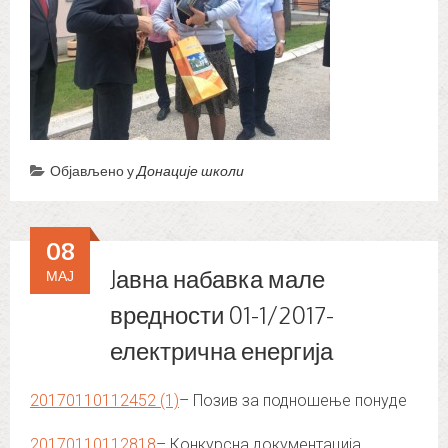
Објављено у
Донације школи
08
Jавна набавка мале
МАЈ
вредности 01-1/2017-
електрична енергија
20170110112452 (1)
– Позив за подношење понуде
20170110112818
– Конкурсна документација