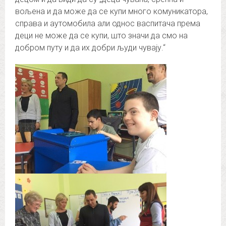
вољена и да може да се купи много комуникатора,
справа и аутомобила али однос васпитача према
деци не може да се купи, што значи да смо на
добром путу и да их добри људи чувају.“