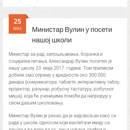
25
Министар Вулин у посети
МАЈ
нашој школи
Министар за рад, запошљавање, борачка и
социјална питања, Александар Вулин, посетио је
нашу школу 23. маја 2017. године. Том приликом
добили смо опрему у вредности око 300.000
динара (комуникаторе, таблете, интерактивну таблу,
пројектор, рачунар, робусну тастатуру, робусног
миша), која ће ученицима помоћи да напредују у
свом даљем школовању.
Министар Вулин је рекао да је задовољан како се
ради у школи, односом који васпитачи имају са
децом и да види да су „деца чувана, срећна и