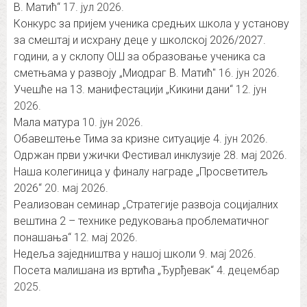
В. Матић“
17. јул 2026.
Конкурс за пријем ученика средњих школа у установу
за смештај и исхрану деце у школској 2026/2027.
години, а у склопу ОШ за образовање ученика са
сметњама у развоју „Миодраг В. Матић″
16. јун 2026.
Учешће на 13. манифестацији „Кикини дани“
12. јун
2026.
Мала матура
10. јун 2026.
Обавештење Тима за кризне ситуације
4. јун 2026.
Одржан први ужички Фестивал инклузије
28. мај 2026.
Наша колегиница у финалу награде „Просветитељ
2026“
20. мај 2026.
Реализован семинар „Стратегије развоја социјалних
вештина 2 – технике редуковања проблематичног
понашања“
12. мај 2026.
Недеља заједништва у нашој школи
9. мај 2026.
Посета малишана из вртића „Ђурђевак“
4. децембар
2025.