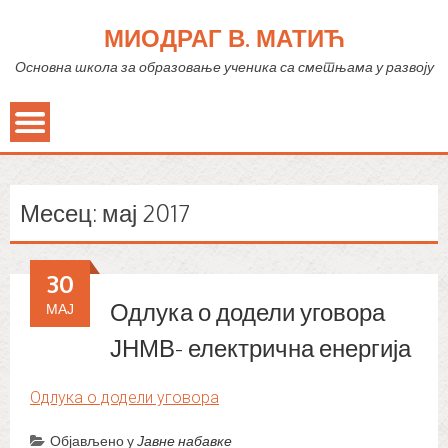
МИОДРАГ В. МАТИЋ
Основна школа за образовање ученика са сметњама у развоју
Месец:
мај 2017
30
Одлука о додели уговора
МАЈ
ЈНМВ- електрична енергија
Одлука о додели уговора
Објављено у
Јавне набавке