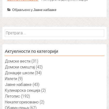
Објављено у
Јавне набавке
Претрага
за:
Актуелности по категорији
Домске вести
(31)
Домски смештај
(42)
Донације школи
(34)
Излети
(9)
Јавне набавке
(43)
Кулинарска секција
(2)
Летопис
(192)
Некатегоризовано
(2)
Обавештења
(67)