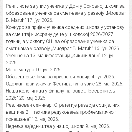
Ранг листе за упис ученика у Дом у Основној школи за
образовање ученика са сметњама у развоју „Миодраг
В. Матић“
17. јул 2026.
Конкурс за пријем ученика средњих школа у установу
за смештај и исхрану деце у школској 2026/2027.
години, а у склопу ОШ за образовање ученика са
сметњама у развоју „Миодраг В. Матић″
16. јун 2026.
Учешће на 13. манифестацији „Кикини дани“
12. јун
2026.
Мала матура
10. јун 2026.
Обавештење Тима за кризне ситуације
4. јун 2026.
Одржан први ужички Фестивал инклузије
28. мај 2026.
Наша колегиница у финалу награде „Просветитељ
2026“
20. мај 2026.
Реализован семинар „Стратегије развоја социјалних
вештина 2 – технике редуковања проблематичног
понашања“
12. мај 2026.
Недеља заједништва у нашој школи
9. мај 2026.