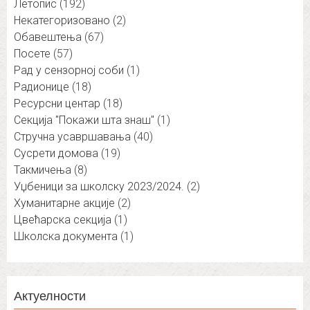
Летопис
(192)
Некатегоризовано
(2)
Обавештења
(67)
Посете
(57)
Рад у сензорној соби
(1)
Радионице
(18)
Ресурсни центар
(18)
Секција "Покажи шта знаш"
(1)
Стручна усавршавања
(40)
Сусрети домова
(19)
Такмичења
(8)
Уџбеници за школску 2023/2024.
(2)
Хуманитарне акције
(2)
Цвећарска секција
(1)
Школска документа
(1)
Актуелности