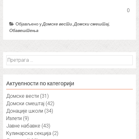
0
Објављено у
Домске вести
,
Домски смештај
,
Обавештења
Претрага
за:
Актуелности по категорији
Домске вести
(31)
Домски смештај
(42)
Донације школи
(34)
Излети
(9)
Јавне набавке
(43)
Кулинарска секција
(2)