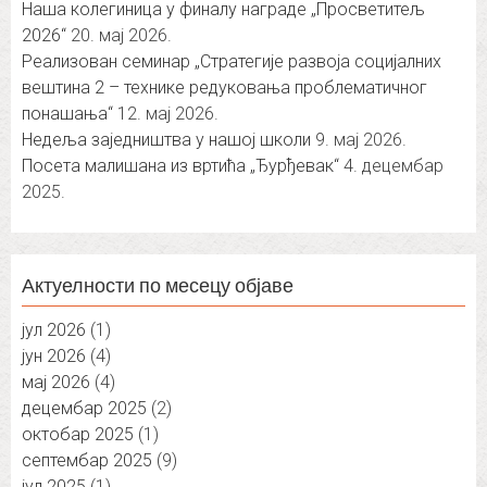
Наша колегиница у финалу награде „Просветитељ
2026“
20. мај 2026.
Реализован семинар „Стратегије развоја социјалних
вештина 2 – технике редуковања проблематичног
понашања“
12. мај 2026.
Недеља заједништва у нашој школи
9. мај 2026.
Посета малишана из вртића „Ђурђевак“
4. децембар
2025.
Актуелности по месецу објаве
јул 2026
(1)
јун 2026
(4)
мај 2026
(4)
децембар 2025
(2)
октобар 2025
(1)
септембар 2025
(9)
јул 2025
(1)