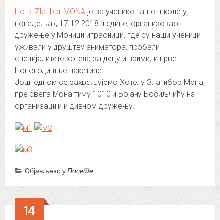
Hotel Zlatibor MONA
је за ученике наше школе у
понедељак, 17.12.2018. године, организовао
дружење у Моници играоници, где су наши ученици
уживали у друштву аниматора, пробали
специјалитете хотела за децу и примили прве
Новогодишње пакетиће.
Још једном се захваљујемо Хотелу Златибор Мона,
пре свега Мона тиму 1010 и Бојану Босиљчићу на
организацији и дивном дружењу.
Објављено у
Посете
14