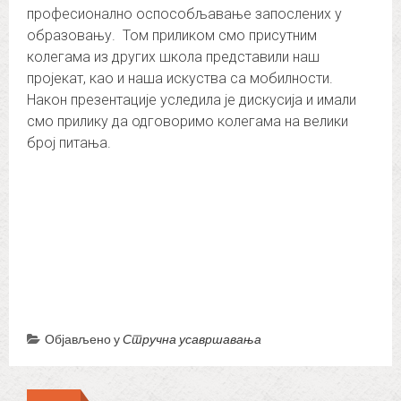
професионално оспособљавање запослених у
образовању. Том приликом смо присутним
колегама из других школа представили наш
пројекат, као и наша искуства са мобилности.
Након презентације уследила је дискусија и имали
смо прилику да одговоримо колегама на велики
број питања.
Објављено у
Стручна усавршавања