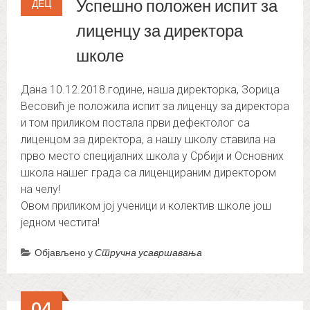
Успешно положен испит за
ДЕЦ
лиценцу за директора
школе
Дана 10.12.2018.године, наша директорка, Зорица
Весовић је положила испит за лиценцу за директора
и том приликом постала први дефектолог са
лиценцом за директора, а нашу школу ставила на
прво место специјалних школа у Србији и Основних
школа нашег града са лиценцираним директором
на челу!
Oвом приликом јој ученици и колектив школе још
једном честита!
Објављено у
Стручна усавршавања
04