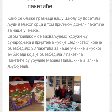
пакетиће
Како се ближе празници нашу Школу су посетили
људи великог срца и том приликом донели пакетиће
за наше ученике…
Овом приликом се захваљујемо Удружењу
сународника и пријатеља Русије „Јединство“ које је
обезбедило 28 пакетића за наше ученике и Руској
амбасади која је обезбедила 7 пакетића.
Пакетиће су уручиле Марина Палашкина и Галина
Љубојевић.