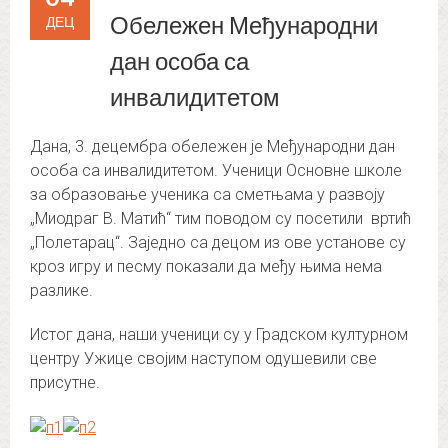
Обележен Међународни
ДЕЦ
дан особа са
инвалидитетом
Дана, 3. децембра обележен је Међународни дан
особа са инвалидитетом. Ученици Основне школе
за образовање ученика са сметњама у развоју
„Миодраг В. Матић“ тим поводом су посетили вртић
„Полетарац“. Заједно са децом из ове установе су
кроз игру и песму показали да међу њима нема
разлике.
Истог дана, наши ученици су у Градском културном
центру Ужице својим наступом одушевили све
присутне.