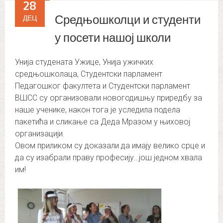
28
Средњошколци и студенти
ДЕЦ
у посети нашој школи
Унија студената Ужице, Унија ужичких
средњошколаца, Студентски парламент
Педагошког факултета и Студентски парламент
ВШСС су организовали новогодишњу приредбу за
наше ученике, након тога је уследила подела
пакетића и сликање са Деда Мразом у њиховој
организацији.
Овом приликом су доказали да имају велико срце и
да су изабрали праву професију…још једном хвала
им!