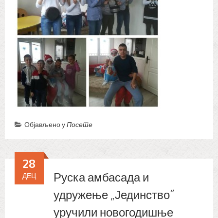
Објављено у
Посете
28
Руска амбасада и
ДЕЦ
удружење „Јединство“
уручили новогодишње