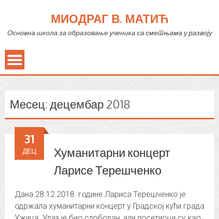
МИОДРАГ В. МАТИЋ
Основна школа за образовање ученика са сметњама у развоју
Месец:
децембар 2018
31
Хуманитарни концерт
ДЕЦ
Ларисе Терешченко
Дана 28.12.2018. године Лариса Терешченко је
одржала хуманитарни концерт у Градској кући града
Ужица. Улаз је био слободан, али посетиоци су као