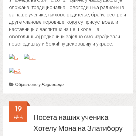
У понедељак, 24.12.2018. године, у нашој школи је
одржана традиционална Новогодишња радионица
за наше ученике, њихове родитеље, браћу, сестре и
друге чланове породице, којој су присуствовали
наставници и васпитачи наше школе. На
овогодишњој радионици заједно смо израђивали
новогодишњу и божићну декорацију и украсе.
Објављено у
Радионице
19
Посета наших ученика
ДЕЦ
Хотелу Мона на Златибору