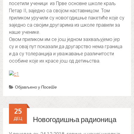
посетили ученици из Прве основне школе краљ
Петар II, заједно са својом наставницом. Том
приликом уручили су новогодишње пакетиће које су
заједно са својим другарима из школе правили за
наше ученике.
Овом приликом им се још једном захваљујемо јер
су и овај пут показали да другарство нема граница
и да су толеранција и уважавање различитости
особине које их красе још од детињства.
Објављено у
Посете
25
Новогодишња радионица
ДЕЦ