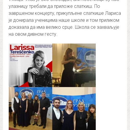
улазницу требали да приложе слаткиш. По
завршеном концерту, прикупљене слаткише Лариса
је донирала ученицима наше школе и том приликом
доказала да има велико срце. Школа се захваљује
на овом дивном гесту.