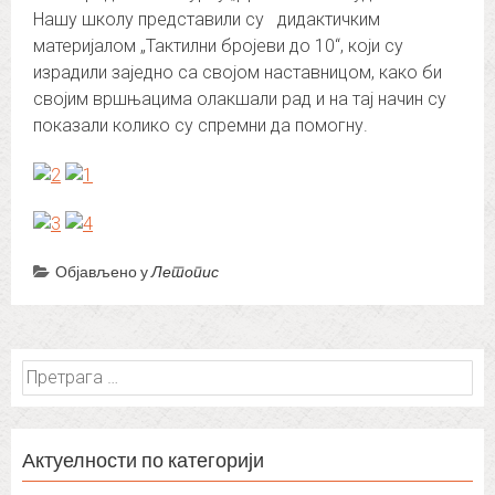
Нашу школу представили су дидактичким
материјалом „Тактилни бројеви до 10“, који су
израдили заједно са својом наставницом, како би
својим вршњацима олакшали рад и на тај начин су
показали колико су спремни да помогну.
Објављено у
Летопис
Претрага
за:
Актуелности по категорији