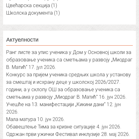
Цвећарска секција
(1)
Школска документа
(1)
Актуелности
Ранг листе за упис ученика у Дом у Основној школи за
образовање ученика са сметњама у развоју „Миодраг
В. Матић“
17. јул 2026.
Конкурс за пријем ученика средњих школа у установу
за смештај и исхрану деце у школској 2026/2027.
години, а у склопу ОШ за образовање ученика са
сметњама у развоју „Миодраг В. Матић″
16. јун 2026.
Учешће на 13. манифестацији „Кикини дани“
12. јун
2026.
Мала матура
10. јун 2026.
Обавештење Тима за кризне ситуације
4. јун 2026.
Одржан први ужички Фестивал инклузије
28. мај 2026.