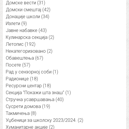
Домске вести
(31)
Домски смештај
(42)
Донације школи
(34)
Излети
(9)
Јавне набавке
(43)
Кулинарска секција
(2)
Летопис
(192)
Некатегоризовано
(2)
Обавештења
(67)
Посете
(57)
Рад у сензорној соби
(1)
Радионице
(18)
Ресурсни центар
(18)
Секција "Покажи шта знаш"
(1)
Стручна усавршавања
(40)
Сусрети домова
(19)
Такмичења
(8)
Уџбеници за школску 2023/2024.
(2)
Хуманитарне акције
(2)