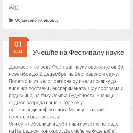
Објављено у
Летопис
01
Учешће на Фестивалу науке
ДЕЦ
Дванаести по реду Фестивал науке одржан је од 29.
новембра до 2. децембра, на Београдском сајму.
Посетиоци из целог региона су имали прилику да
виде низ поставки , експеримената, шоу програма и
радионица, на тему Земља будућности. Ученици
седмог разреда наше школе су у
организацији дефектолога Марице Лазовић,
посетили овај фестивал.
Они су и победници и добитници изузетне награде
на Наградном конкурсу „Да смеће не буде веће“.