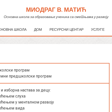
МИОДРАГ В. МАТИЋ
Основна школа за образовање ученика са сметњама у развоју
СНОВНА ШКОЛА
ДОМ
РЕСУРСНИ ЦЕНТАР
УСЛУГЕ
колски програм
емни предшколски програм
и изборна настава за децу:
тећењем слуха
ећењем у менталном развоју
тећењем вида