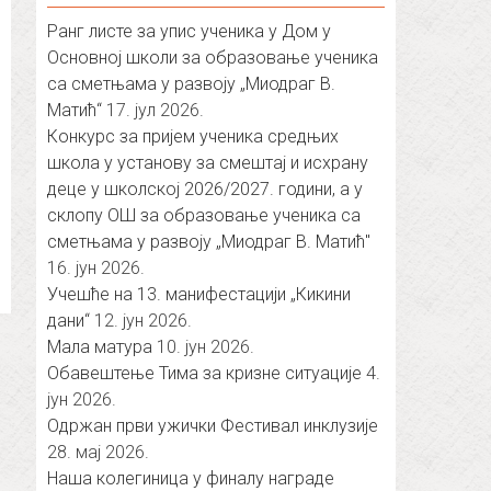
Ранг листе за упис ученика у Дом у
Основној школи за образовање ученика
са сметњама у развоју „Миодраг В.
Матић“
17. јул 2026.
Конкурс за пријем ученика средњих
школа у установу за смештај и исхрану
деце у школској 2026/2027. години, а у
склопу ОШ за образовање ученика са
сметњама у развоју „Миодраг В. Матић″
16. јун 2026.
Учешће на 13. манифестацији „Кикини
дани“
12. јун 2026.
Мала матура
10. јун 2026.
Обавештење Тима за кризне ситуације
4.
јун 2026.
Одржан први ужички Фестивал инклузије
28. мај 2026.
Наша колегиница у финалу награде