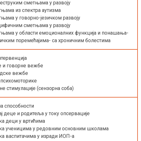
еструким сметњама у развоју
тњама из спектра аутизма
тњама у говорно-језичком развоју
цифичним сметњама у развоју
тњама у области емоционалних функција и понашања-
ичким поремећајима- са хроничним болестима
нтервенција
е и говорне вежбе
едске вежбе
 психомоторике
не стимулације (сензорна соба)
а способности
ј деце и родитеља у току опсервације
ка деци у вртићима
ка ученицима у редовним основним школама
ка васпитачима у изради ИОП-а