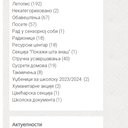
Летопис
(192)
Некатегоризовано
(2)
Обавештења
(67)
Посете
(57)
Рад у сензорној соби
(1)
Радионице
(18)
Ресурсни центар
(18)
Секција "Покажи шта знаш"
(1)
Стручна усавршавања
(40)
Сусрети домова
(19)
Такмичења
(8)
Уџбеници за школску 2023/2024.
(2)
Хуманитарне акције
(2)
Цвећарска секција
(1)
Школска документа
(1)
Актуелности