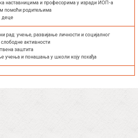
ка наставницима и професорима у изради ИОП-а
ам помоћи родитељима
з деце
ни рад: учење, развијање личности и социјалног
 слободне активности
твена заштита
е учења и понашања у школи коју похађа