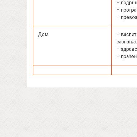
– подрш
– прогр
– прево
Дом
– васпит
сазнања,
– здравс
– праћењ