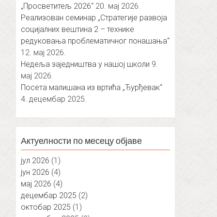
„Просветитељ 2026“
20. мај 2026.
Реализован семинар „Стратегије развоја
социјалних вештина 2 – технике
редуковања проблематичног понашања“
12. мај 2026.
Недеља заједништва у нашој школи
9.
мај 2026.
Посета малишана из вртића „Ђурђевак“
4. децембар 2025.
Актуелности по месецу објаве
јул 2026
(1)
јун 2026
(4)
мај 2026
(4)
децембар 2025
(2)
октобар 2025
(1)