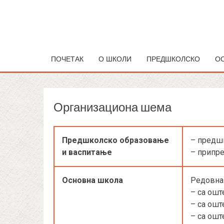
ПОЧЕТАК
О ШКОЛИ
ПРЕДШКОЛСКО
О
Организациона шема
Предшколско образовање
– предш
и васпитање
– припр
Основна школа
Редовна 
– са ош
– са ошт
– са ош