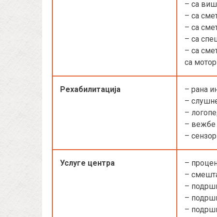
– са виш
– са сме
– са сме
– са спе
– са сме
са мотор
Рехабилитација
– рана и
– слушн
– логоп
– вежбе
– сензор
Услуге центра
– процен
– смешта
– подрш
– подрш
– подрш