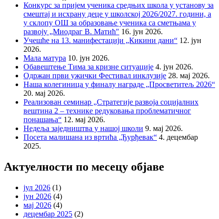
Конкурс за пријем ученика средњих школа у установу за
смештај и исхрану деце у школској 2026/2027. години, а
у склопу ОШ за образовање ученика са сметњама у
развоју „Миодраг В. Матић″
16. јун 2026.
Учешће на 13. манифестацији „Кикини дани“
12. јун
2026.
Мала матура
10. јун 2026.
Обавештење Тима за кризне ситуације
4. јун 2026.
Одржан први ужички Фестивал инклузије
28. мај 2026.
Наша колегиница у финалу награде „Просветитељ 2026“
20. мај 2026.
Реализован семинар „Стратегије развоја социјалних
вештина 2 – технике редуковања проблематичног
понашања“
12. мај 2026.
Недеља заједништва у нашој школи
9. мај 2026.
Посета малишана из вртића „Ђурђевак“
4. децембар
2025.
Актуелности по месецу објаве
јул 2026
(1)
јун 2026
(4)
мај 2026
(4)
децембар 2025
(2)