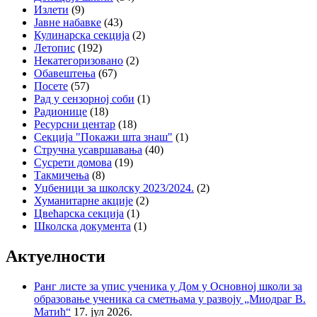
Излети
(9)
Јавне набавке
(43)
Кулинарска секција
(2)
Летопис
(192)
Некатегоризовано
(2)
Обавештења
(67)
Посете
(57)
Рад у сензорној соби
(1)
Радионице
(18)
Ресурсни центар
(18)
Секција "Покажи шта знаш"
(1)
Стручна усавршавања
(40)
Сусрети домова
(19)
Такмичења
(8)
Уџбеници за школску 2023/2024.
(2)
Хуманитарне акције
(2)
Цвећарска секција
(1)
Школска документа
(1)
Актуелности
Ранг листе за упис ученика у Дом у Основној школи за
образовање ученика са сметњама у развоју „Миодраг В.
Матић“
17. јул 2026.