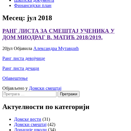
Школска документа
Финансијски план
Месец:
јул 2018
РАНГ ЛИСТА ЗА СМЕШТАЈ УЧЕНИКА У
ДОМ МИОДРАГ В. МАТИЋ 2018/2019.
20
јул
Објавила
Александра Мутавџић
Ранг листа девојчице
Ранг листа дечаци
Oбавештење
Објављено у
Домски смештај
Претрага
за:
Актуелности по категорији
Домске вести
(31)
Домски смештај
(42)
Донације школи
(34)