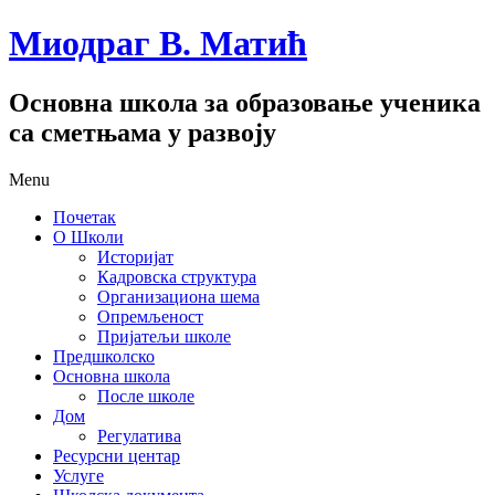
Миодраг В. Матић
Основна школа за образовање ученика
са сметњама у развоју
Menu
Почетак
О Школи
Историјат
Кадровска структура
Организациона шема
Опремљеност
Пријатељи школе
Предшколско
Основна школа
После школе
Дом
Регулатива
Ресурсни центар
Услуге