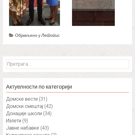
Објављено у
Летопис
Претрага
за:
Актуелности по категорији
Домске вести
(31)
Домски смештај
(42)
Донације школи
(34)
Излети
(9)
Јавне набавке
(43)