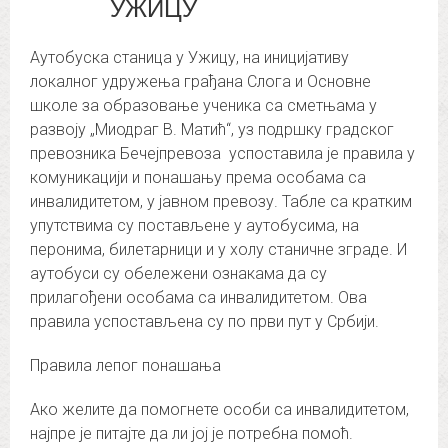
УЖИЦУ
Аутобуска станица у Ужицу, на иницијативу
локалног удружења грађана Слога и Основне
школе за образовање ученика са сметњама у
развоју „Миодраг В. Матић“, уз подршку градског
превозника Бечејпревоза успоставила је правила у
комуникацији и понашању према особама са
инвалидитетом, у јавном превозу. Табле са кратким
упутствима су постављене у аутобусима, на
перонима, билетарници и у холу станичне зграде. И
аутобуси су обележени ознакама да су
прилагођени особама са инвалидитетом. Ова
правила успостављена су по први пут у Србији.
Правила лепог понашања
Ако желите да помогнете особи са инвалидитетом,
најпре је питајте да ли јој је потребна помоћ.