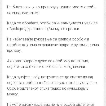
На билетарници и у превозу уступите место особи
са инвалидитетом.
Када се обраћате особи са инвалидитетом, увек се
обраћајте директно њој/њему, не пратњи.
Не избегавајте руковање са слепом особом и
особом која има ограничене покрете руком или има
протезу.
Ако разговарате дуже са особом у колицима,
седите како би вам очи биле на истој висини.
Када путујете ноћу, потрудите се да светло изнад
седишта особе оштећеног слуха остане укључено.
Особе оштећеног слуха тешко комуницирају у
мраку.
Немојте викати када вас не чује особа оштећеног