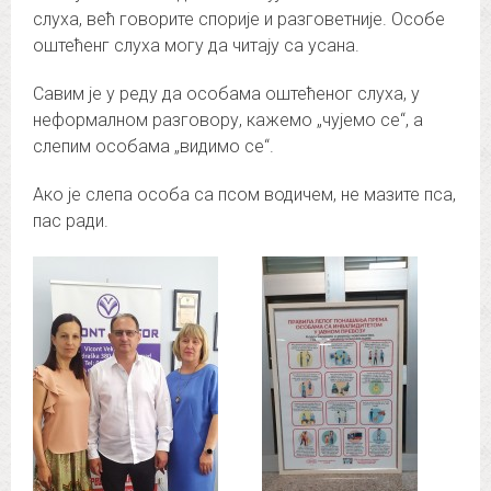
слуха, већ говорите спорије и разговетније. Особе
оштећенг слуха могу да читају са усана.
Савим је у реду да особама оштећеног слуха, у
неформалном разговору, кажемо „чујемо се“, а
слепим особама „видимо се“.
Ако је слепа особа са псом водичем, не мазите пса,
пас ради.