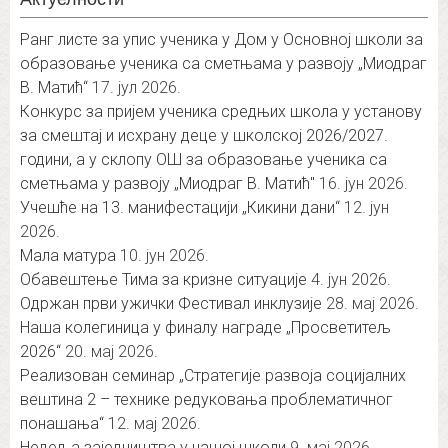
Ранг листе за упис ученика у Дом у Основној школи за
образовање ученика са сметњама у развоју „Миодраг
В. Матић“
17. јул 2026.
Конкурс за пријем ученика средњих школа у установу
за смештај и исхрану деце у школској 2026/2027.
години, а у склопу ОШ за образовање ученика са
сметњама у развоју „Миодраг В. Матић″
16. јун 2026.
Учешће на 13. манифестацији „Кикини дани“
12. јун
2026.
Мала матура
10. јун 2026.
Обавештење Тима за кризне ситуације
4. јун 2026.
Одржан први ужички Фестивал инклузије
28. мај 2026.
Наша колегиница у финалу награде „Просветитељ
2026“
20. мај 2026.
Реализован семинар „Стратегије развоја социјалних
вештина 2 – технике редуковања проблематичног
понашања“
12. мај 2026.
Недеља заједништва у нашој школи
9. мај 2026.