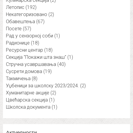
Кулинарска секција
(2)
Летопис
(192)
Некатегоризовано
(2)
Обавештења
(67)
Посете
(57)
Рад у сензорној соби
(1)
Радионице
(18)
Ресурсни центар
(18)
Секција "Покажи шта знаш"
(1)
Стручна усавршавања
(40)
Сусрети домова
(19)
Такмичења
(8)
Уџбеници за школску 2023/2024.
(2)
Хуманитарне акције
(2)
Цвећарска секција
(1)
Школска документа
(1)
Актуелности