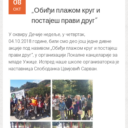
08
„Обиђи плажом круг и
ОКТ
постајеш прави друг“
У оквиру Дечије недеље, у четвртак,
04.10.2018.године, били смо део још једне дивне
акције под називом „Обиђи плажом круг и постајеш
прави друг“, у организацији Локалне канцеларије за
младе Ужице. Испред наше школе организаторка је
наставница Слободанка Цвијовић Сарван.