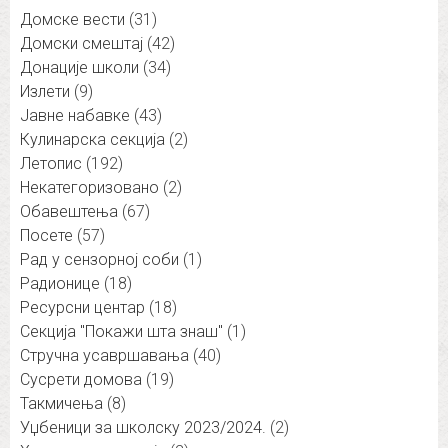
Домске вести
(31)
Домски смештај
(42)
Донације школи
(34)
Излети
(9)
Јавне набавке
(43)
Кулинарска секција
(2)
Летопис
(192)
Некатегоризовано
(2)
Обавештења
(67)
Посете
(57)
Рад у сензорној соби
(1)
Радионице
(18)
Ресурсни центар
(18)
Секција "Покажи шта знаш"
(1)
Стручна усавршавања
(40)
Сусрети домова
(19)
Такмичења
(8)
Уџбеници за школску 2023/2024.
(2)