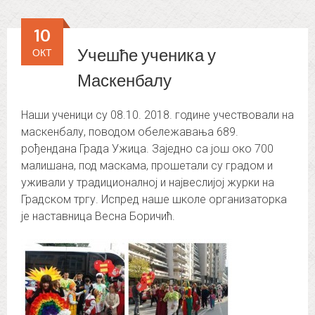
10
Учешће ученика у
ОКТ
Маскенбалу
Наши ученици су 08.10. 2018. године учествовали на
маскенбалу, поводом обележавања 689.
рођендана Града Ужица. Заједно са још око 700
малишана, под маскама, прошетали су градом и
уживали у традиционалној и највеслијој журки на
Градском тргу. Испред наше школе организаторка
је наставница Весна Боричић.