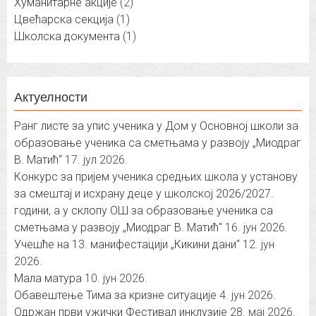
Хуманитарне акције
(2)
Цвећарска секција
(1)
Школска документа
(1)
Актуелности
Ранг листе за упис ученика у Дом у Основној школи за
образовање ученика са сметњама у развоју „Миодраг
В. Матић“
17. јул 2026.
Конкурс за пријем ученика средњих школа у установу
за смештај и исхрану деце у школској 2026/2027.
години, а у склопу ОШ за образовање ученика са
сметњама у развоју „Миодраг В. Матић″
16. јун 2026.
Учешће на 13. манифестацији „Кикини дани“
12. јун
2026.
Мала матура
10. јун 2026.
Обавештење Тима за кризне ситуације
4. јун 2026.
Одржан први ужички Фестивал инклузије
28. мај 2026.