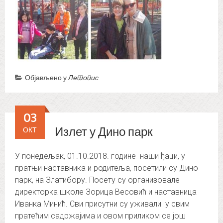
Објављено у
Летопис
03
Излет у Дино парк
ОКТ
У понедељак, 01.10.2018. године наши ђаци, у
пратњи наставника и родитеља, посетили су Дино
парк, на Златибору. Посету су организовале
директорка школе Зорица Весовић и наставница
Иванка Минић. Сви присутни су уживали у свим
пратећим садржајима и овом приликом се још