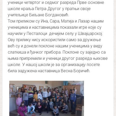
ученици четвртог и седмог разреда Прве основне
школе краља Петра Другог у пратњи своје
учитељице Биљане Богдановић.
Том приликом су Ина, Сара, Матија и Лазар нашим
ученицима и наставницима показали игре које су
научили у Песталоци дечијем селу у Швајцарској.
Ову прилику нису искористили само за дружење
већ су и донели поклоне нашим ученицима у виду
слаткиша и ђачког прибора. Поклоне су заједно са
њима припремили и ученици другог разреда њихове
школе. У нашој школи је за организацију посете
била задужена наставница Весна Боричић.