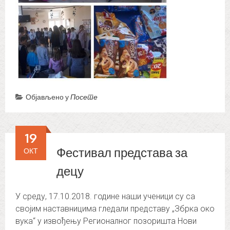
Објављено у
Посете
19
Фестивал представа за
ОКТ
децу
У среду, 17.10.2018. године наши ученици су са
својим наставницима гледали представу „Збрка око
вука“ у извођењу Регионалног позоришта Нови