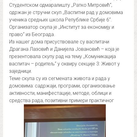
Студентском одмаралишту ,,Ратко Митровић“,
одржан је стручни скуп ,,Васпитни рад у домовима
ученика средњих школа Републике Србије 6“.
Организатор скупа је ,,Институт за економију и
право“ из Београда.
Из нашег дома присуствовале су васпитачи
Драгана Лазовић и Данијела Јовановић – која је
презентовала скупу рад на тему ,,Комуникација
васпитач – родитељ“ у оквиру секције 3: Живот у
заједници.
Теме скупа су из сегмената живота и рада у
домовима: садржаји, програми, организовање
активности, манифестације, методе, облици и
средства рада, позитивни примери практичног