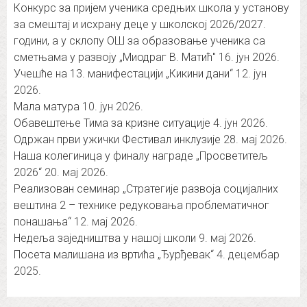
Конкурс за пријем ученика средњих школа у установу
за смештај и исхрану деце у школској 2026/2027.
години, а у склопу ОШ за образовање ученика са
сметњама у развоју „Миодраг В. Матић″
16. јун 2026.
Учешће на 13. манифестацији „Кикини дани“
12. јун
2026.
Мала матура
10. јун 2026.
Обавештење Тима за кризне ситуације
4. јун 2026.
Одржан први ужички Фестивал инклузије
28. мај 2026.
Наша колегиница у финалу награде „Просветитељ
2026“
20. мај 2026.
Реализован семинар „Стратегије развоја социјалних
вештина 2 – технике редуковања проблематичног
понашања“
12. мај 2026.
Недеља заједништва у нашој школи
9. мај 2026.
Посета малишана из вртића „Ђурђевак“
4. децембар
2025.