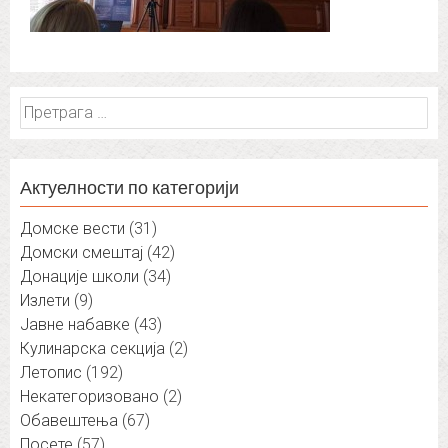
Претрага
за:
Актуелности по категорији
Домске вести
(31)
Домски смештај
(42)
Донације школи
(34)
Излети
(9)
Јавне набавке
(43)
Кулинарска секција
(2)
Летопис
(192)
Некатегоризовано
(2)
Обавештења
(67)
Посете
(57)