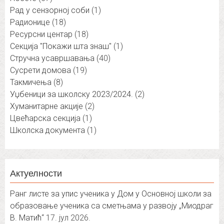
Рад у сензорној соби
(1)
Радионице
(18)
Ресурсни центар
(18)
Секција "Покажи шта знаш"
(1)
Стручна усавршавања
(40)
Сусрети домова
(19)
Такмичења
(8)
Уџбеници за школску 2023/2024.
(2)
Хуманитарне акције
(2)
Цвећарска секција
(1)
Школска документа
(1)
Актуелности
Ранг листе за упис ученика у Дом у Основној школи за
образовање ученика са сметњама у развоју „Миодраг
В. Матић“
17. јул 2026.