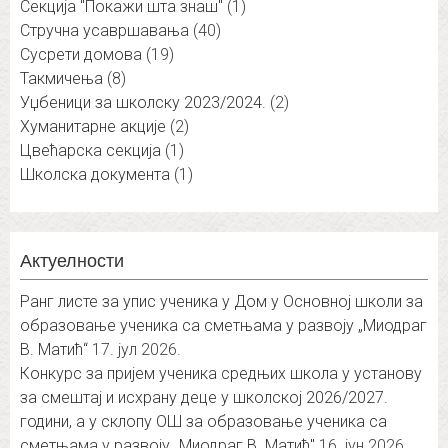
Секција "Покажи шта знаш"
(1)
Стручна усавршавања
(40)
Сусрети домова
(19)
Такмичења
(8)
Уџбеници за школску 2023/2024.
(2)
Хуманитарне акције
(2)
Цвећарска секција
(1)
Школска документа
(1)
Актуелности
Ранг листе за упис ученика у Дом у Основној школи за
образовање ученика са сметњама у развоју „Миодраг
В. Матић“
17. јул 2026.
Конкурс за пријем ученика средњих школа у установу
за смештај и исхрану деце у школској 2026/2027.
години, а у склопу ОШ за образовање ученика са
сметњама у развоју „Миодраг В. Матић″
16. јун 2026.