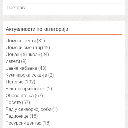
Претрага
за:
Актуелности по категорији
Домске вести
(31)
Домски смештај
(42)
Донације школи
(34)
Излети
(9)
Јавне набавке
(43)
Кулинарска секција
(2)
Летопис
(192)
Некатегоризовано
(2)
Обавештења
(67)
Посете
(57)
Рад у сензорној соби
(1)
Радионице
(18)
Ресурсни центар
(18)