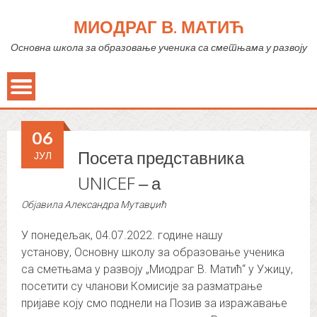
МИОДРАГ В. МАТИЋ
Основна школа за образовање ученика са сметњама у развоју
06
Посета представника
ЈУЛ
UNICEF – а
Објавила
Александра Мутавџић
У понедељак, 04.07.2022. године нашу
установу, Основну школу за образовање ученика
са сметњама у развоју „Миодраг В. Матић“ у Ужицу,
посетити су чланови Комисије за разматрање
пријаве коју смо поднели на Позив за изражавање