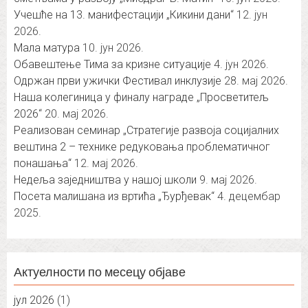
Учешће на 13. манифестацији „Кикини дани“
12. јун
2026.
Мала матура
10. јун 2026.
Обавештење Тима за кризне ситуације
4. јун 2026.
Одржан први ужички Фестивал инклузије
28. мај 2026.
Наша колегиница у финалу награде „Просветитељ
2026“
20. мај 2026.
Реализован семинар „Стратегије развоја социјалних
вештина 2 – технике редуковања проблематичног
понашања“
12. мај 2026.
Недеља заједништва у нашој школи
9. мај 2026.
Посета малишана из вртића „Ђурђевак“
4. децембар
2025.
Актуелности по месецу објаве
јул 2026
(1)