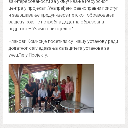
заинтересованости за укључивање Ресурсног
центра у пројекат „Унапређени равноправни приступ
и завршавање предуниверзитетског образовања
за децу којој је потребна додатна образовна
подршка – Учимо сви заједно“.
Чланови Комисије посетили су нашу установу ради
додатног сагледавања капацитета установе за
учешће у Пројекту.