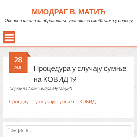
МИОДРАГ В. МАТИЋ
Основна школа за образовање ученика са сметњама у развоју
28
Процедура у случају сумње
АВГ
на КОВИД 19
Објавила
Александра Мутавџић
Процедура у случају сумње на КОВИД
Претрага
за: