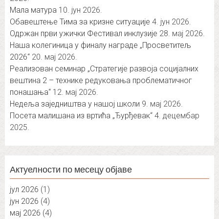
Мала матура
10. јун 2026.
Обавештење Тима за кризне ситуације
4. јун 2026.
Одржан први ужички Фестивал инклузије
28. мај 2026.
Наша колегиница у финалу награде „Просветитељ
2026“
20. мај 2026.
Реализован семинар „Стратегије развоја социјалних
вештина 2 – технике редуковања проблематичног
понашања“
12. мај 2026.
Недеља заједништва у нашој школи
9. мај 2026.
Посета малишана из вртића „Ђурђевак“
4. децембар
2025.
Актуелности по месецу објаве
јул 2026
(1)
јун 2026
(4)
мај 2026
(4)