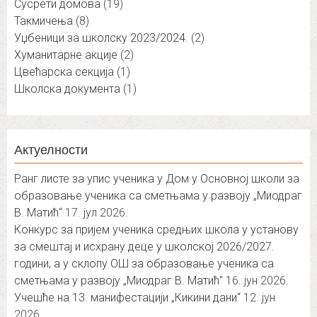
Сусрети домова
(19)
Такмичења
(8)
Уџбеници за школску 2023/2024.
(2)
Хуманитарне акције
(2)
Цвећарска секција
(1)
Школска документа
(1)
Актуелности
Ранг листе за упис ученика у Дом у Основној школи за
образовање ученика са сметњама у развоју „Миодраг
В. Матић“
17. јул 2026.
Конкурс за пријем ученика средњих школа у установу
за смештај и исхрану деце у школској 2026/2027.
години, а у склопу ОШ за образовање ученика са
сметњама у развоју „Миодраг В. Матић″
16. јун 2026.
Учешће на 13. манифестацији „Кикини дани“
12. јун
2026.