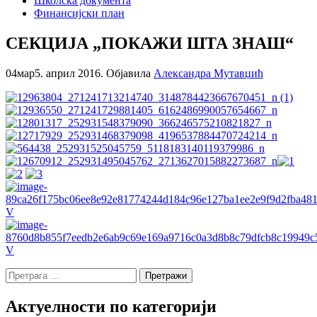
Школска документа
Финансијски план
СЕКЦИЈА „ПОКАЖИ ШТА ЗНАШ“
04
мар
5. април 2016.
Објавила
Александра Мутавџић
Претрага
за:
Актуелности по категорији