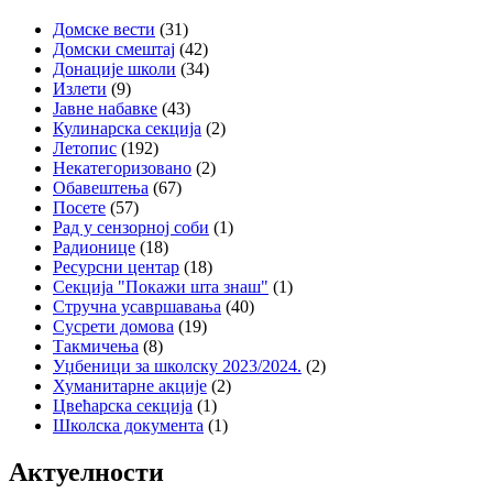
Домске вести
(31)
Домски смештај
(42)
Донације школи
(34)
Излети
(9)
Јавне набавке
(43)
Кулинарска секција
(2)
Летопис
(192)
Некатегоризовано
(2)
Обавештења
(67)
Посете
(57)
Рад у сензорној соби
(1)
Радионице
(18)
Ресурсни центар
(18)
Секција "Покажи шта знаш"
(1)
Стручна усавршавања
(40)
Сусрети домова
(19)
Такмичења
(8)
Уџбеници за школску 2023/2024.
(2)
Хуманитарне акције
(2)
Цвећарска секција
(1)
Школска документа
(1)
Актуелности