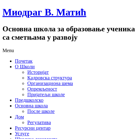
Миодраг В. Матић
Основна школа за образовање ученика
са сметњама у развоју
Menu
Почетак
О Школи
Историјат
Кадровска структура
Организациона шема
Опремљеност
Пријатељи школе
Предшколско
Основна школа
После школе
Дом
Регулатива
Ресурсни центар
Услуге