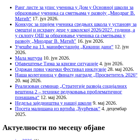
Ранг листе за упис ученика у Дом у Основној школи за
образовање ученика са сметњама у развоју „Миодраг В.
Матић“
17. јул 2026.
Конкурс за пријем ученика средњих школа у установу за
смештај и исхрану деце у школској 2026/2027. години, а
у склопу ОШ за образовање ученика са сметњама у
развоју „Миодраг В. Матић″
16. јун 2026.
Учешће на 13. манифестацији „Кикини дани“
12. јун
2026.
Мала матура
10. јун 2026.
Обавештење Тима за кризне ситуације
4. јун 2026.
Одржан први ужички Фестивал инклузије
28. мај 2026.
Наша колегиница у финалу награде „Просветитељ 2026“
20. мај 2026.
Реализован семинар „Стратегије развоја социјалних
вештина 2 – технике редуковања проблематичног
понашања“
12. мај 2026.
Недеља заједништва у нашој школи
9. мај 2026.
Посета малишана из вртића „Ђурђевак“
4. децембар
2025.
Актуелности по месецу објаве