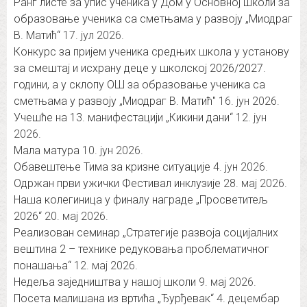
Ранг листе за упис ученика у Дом у Основној школи за
образовање ученика са сметњама у развоју „Миодраг
В. Матић“
17. јул 2026.
Конкурс за пријем ученика средњих школа у установу
за смештај и исхрану деце у школској 2026/2027.
години, а у склопу ОШ за образовање ученика са
сметњама у развоју „Миодраг В. Матић″
16. јун 2026.
Учешће на 13. манифестацији „Кикини дани“
12. јун
2026.
Мала матура
10. јун 2026.
Обавештење Тима за кризне ситуације
4. јун 2026.
Одржан први ужички Фестивал инклузије
28. мај 2026.
Наша колегиница у финалу награде „Просветитељ
2026“
20. мај 2026.
Реализован семинар „Стратегије развоја социјалних
вештина 2 – технике редуковања проблематичног
понашања“
12. мај 2026.
Недеља заједништва у нашој школи
9. мај 2026.
Посета малишана из вртића „Ђурђевак“
4. децембар