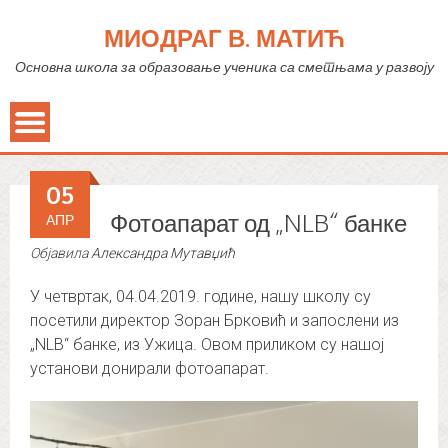
МИОДРАГ В. МАТИЋ
Основна школа за образовање ученика са сметњама у развоју
05
Фотоапарат од „NLB“ банке
АПР
Објавила
Александра Мутавџић
У четвртак, 04.04.2019. године, нашу школу су
посетили директор Зоран Брковић и запослени из
„NLB“ банке, из Ужица. Овом приликом су нашој
установи донирали фотоапарат.