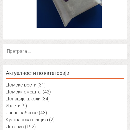
Претрага
за:
Актуелности по категорији
Домске вести
(31)
Домски смештај
(42)
Донације школи
(34)
Излети
(9)
Јавне набавке
(43)
Кулинарска секција
(2)
Летопис
(192)