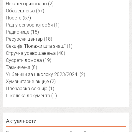
Некатегоризовано
(2)
Обавештења
(67)
Посете
(57)
Рад у сензорној соби
(1)
Радионице
(18)
Ресурсни центар
(18)
Секција "Покажи шта знаш"
(1)
Стручна усавршавања
(40)
Сусрети домова
(19)
Такмичења
(8)
Уџбеници за школску 2023/2024.
(2)
Хуманитарне акције
(2)
Цвећарска секција
(1)
Школска документа
(1)
Актуелности