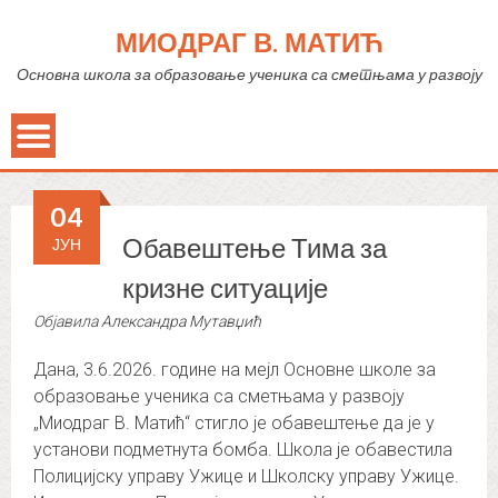
МИОДРАГ В. МАТИЋ
Основна школа за образовање ученика са сметњама у развоју
04
Обавештење Тима за
ЈУН
кризне ситуације
Објавила
Александра Мутавџић
Дана, 3.6.2026. године на мејл Основне школе за
образовање ученика са сметњама у развоју
„Миодраг В. Матић“ стигло је обавештење да је у
установи подметнута бомба. Школа је обавестила
Полицијску управу Ужице и Школску управу Ужице.