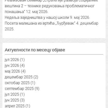
Реализован семинар „Стратегије развоја социјалних
вештина 2 – технике редуковања проблематичног
понашања“
12. мај 2026.
Недеља заједништва у нашој школи
9. мај 2026.
Посета малишана из вртића „Ђурђевак“
4. децембар
2025.
Актуелности по месецу објаве
јул 2026
(1)
јун 2026
(4)
мај 2026
(4)
децембар 2025
(2)
октобар 2025
(1)
септембар 2025
(9)
јул 2025
(1)
јун 2025
(3)
април 2025
(1)