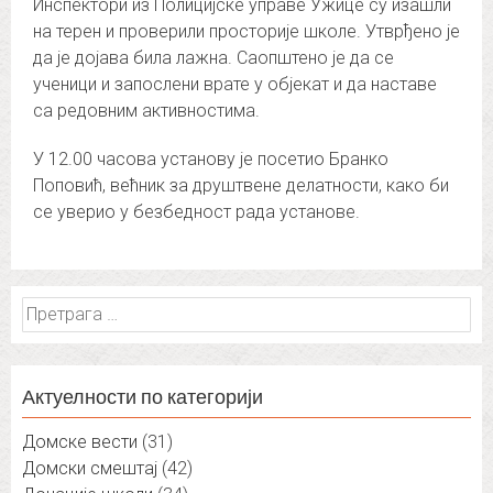
Инспектори из Полицијске управе Ужице су изашли
на терен и проверили просторије школе. Утврђено је
да је дојава била лажна. Саопштено је да се
ученици и запослени врате у објекат и да наставе
са редовним активностима.
У 12.00 часова установу је посетио Бранко
Поповић, већник за друштвене делатности, како би
се уверио у безбедност рада установе.
Претрага
за:
Актуелности по категорији
Домске вести
(31)
Домски смештај
(42)