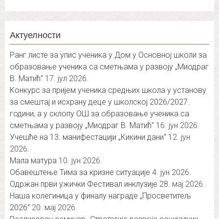
Актуелности
Ранг листе за упис ученика у Дом у Основној школи за
образовање ученика са сметњама у развоју „Миодраг
В. Матић“
17. јул 2026.
Конкурс за пријем ученика средњих школа у установу
за смештај и исхрану деце у школској 2026/2027.
години, а у склопу ОШ за образовање ученика са
сметњама у развоју „Миодраг В. Матић″
16. јун 2026.
Учешће на 13. манифестацији „Кикини дани“
12. јун
2026.
Мала матура
10. јун 2026.
Обавештење Тима за кризне ситуације
4. јун 2026.
Одржан први ужички Фестивал инклузије
28. мај 2026.
Наша колегиница у финалу награде „Просветитељ
2026“
20. мај 2026.