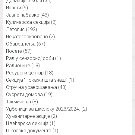
Донације школи
(34)
Излети
(9)
Јавне набавке
(43)
Кулинарска секција
(2)
Летопис
(192)
Некатегоризовано
(2)
Обавештења
(67)
Посете
(57)
Рад у сензорној соби
(1)
Радионице
(18)
Ресурсни центар
(18)
Секција "Покажи шта знаш"
(1)
Стручна усавршавања
(40)
Сусрети домова
(19)
Такмичења
(8)
Уџбеници за школску 2023/2024.
(2)
Хуманитарне акције
(2)
Цвећарска секција
(1)
Школска документа
(1)