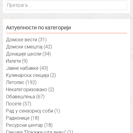
Претрага
за:
Актуелности по категорији
Домске вести
(31)
Домски смештај
(42)
Донације школи
(34)
Излети
(9)
Јавне набавке
(43)
Кулинарска секција
(2)
Летопис
(192)
Некатегоризовано
(2)
Обавештења
(67)
Посете
(57)
Рад у сензорној соби
(1)
Радионице
(18)
Ресурсни центар
(18)
Секција "Покажи шта знаш"
(1)