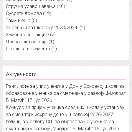
Стручна усавршавања
(40)
Сусрети домова
(19)
Такмичења
(8)
Уџбеници за школску 2023/2024.
(2)
Хуманитарне акције
(2)
Цвећарска секција
(1)
Школска документа
(1)
Актуелности
Ранг листе за упис ученика у Дом у Основној школи за
образовање ученика са сметњама у развоју „Миодраг
В. Матић“
17. јул 2026.
Конкурс за пријем ученика средњих школа у установу
за смештај и исхрану деце у школској 2026/2027.
години, а у склопу ОШ за образовање ученика са
сметњама у развоју „Миодраг В. Матић″
16. јун 2026.