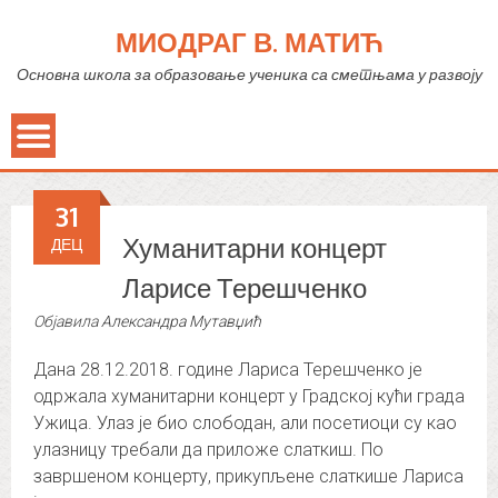
МИОДРАГ В. МАТИЋ
Основна школа за образовање ученика са сметњама у развоју
31
Хуманитарни концерт
ДЕЦ
Ларисе Терешченко
Објавила
Александра Мутавџић
Дана 28.12.2018. године Лариса Терешченко је
одржала хуманитарни концерт у Градској кући града
Ужица. Улаз је био слободан, али посетиоци су као
улазницу требали да приложе слаткиш. По
завршеном концерту, прикупљене слаткише Лариса