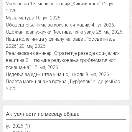
Учешће на 13. манифестацији „Кикини дани“
12. јун
2026.
Мала матура
10. јун 2026.
Обавештење Тима за кризне ситуације
4. јун 2026.
Одржан први ужички Фестивал инклузије
28. мај 2026.
Наша колегиница у финалу награде „Просветитељ
2026“
20. мај 2026.
Реализован семинар „Стратегије развоја социјалних
вештина 2 – технике редуковања проблематичног
понашања“
12. мај 2026.
Недеља заједништва у нашој школи
9. мај 2026.
Посета малишана из вртића „Ђурђевак“
4. децембар
2025.
Актуелности по месецу објаве
јул 2026
(1)