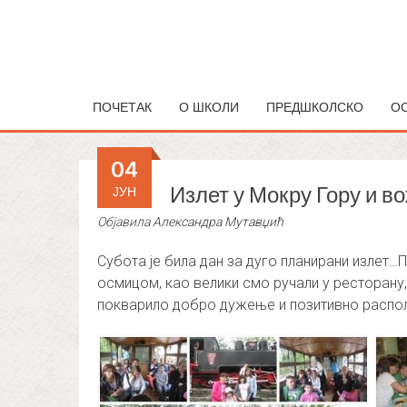
ПОЧЕТАК
О ШКОЛИ
ПРЕДШКОЛСКО
О
04
Излет у Мокру Гору и 
ЈУН
Објавила
Александра Мутавџић
Субота је била дан за дуго планирани излет
осмицом, као велики смо ручали у ресторану
покварило добро дужење и позитивно расп