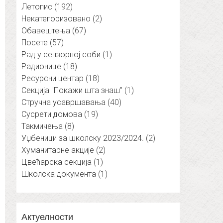
Летопис
(192)
Некатегоризовано
(2)
Обавештења
(67)
Посете
(57)
Рад у сензорној соби
(1)
Радионице
(18)
Ресурсни центар
(18)
Секција "Покажи шта знаш"
(1)
Стручна усавршавања
(40)
Сусрети домова
(19)
Такмичења
(8)
Уџбеници за школску 2023/2024.
(2)
Хуманитарне акције
(2)
Цвећарска секција
(1)
Школска документа
(1)
Актуелности