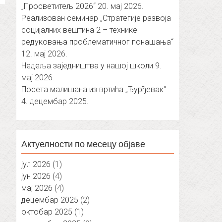
„Просветитељ 2026“
20. мај 2026.
Реализован семинар „Стратегије развоја
социјалних вештина 2 – технике
редуковања проблематичног понашања“
12. мај 2026.
Недеља заједништва у нашој школи
9.
мај 2026.
Посета малишана из вртића „Ђурђевак“
4. децембар 2025.
Актуелности по месецу објаве
јул 2026
(1)
јун 2026
(4)
мај 2026
(4)
децембар 2025
(2)
октобар 2025
(1)