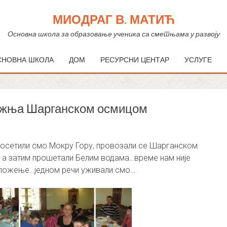
МИОДРАГ В. МАТИЋ
Основна школа за образовање ученика са сметњама у развоју
СНОВНА ШКОЛА
ДОМ
РЕСУРСНИ ЦЕНТАР
УСЛУГЕ
вожња Шарганском осмицом
…Посетили смо Мокру Гору, провозали се Шарганском
, а затим прошетали Белим водама…време нам није
оложење…једном речи уживали смо…