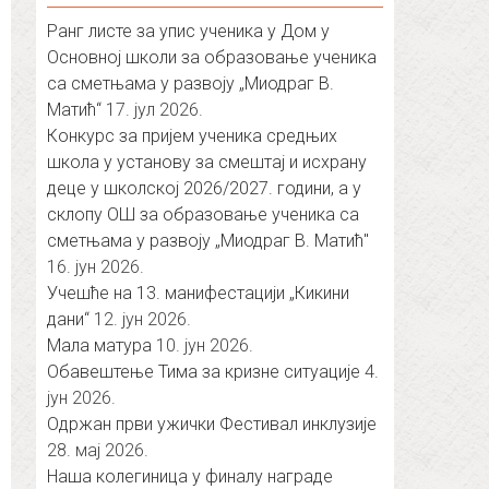
Ранг листе за упис ученика у Дом у
Основној школи за образовање ученика
са сметњама у развоју „Миодраг В.
Матић“
17. јул 2026.
Конкурс за пријем ученика средњих
школа у установу за смештај и исхрану
деце у школској 2026/2027. години, а у
склопу ОШ за образовање ученика са
сметњама у развоју „Миодраг В. Матић″
16. јун 2026.
Учешће на 13. манифестацији „Кикини
дани“
12. јун 2026.
Мала матура
10. јун 2026.
Обавештење Тима за кризне ситуације
4.
јун 2026.
Одржан први ужички Фестивал инклузије
28. мај 2026.
Наша колегиница у финалу награде