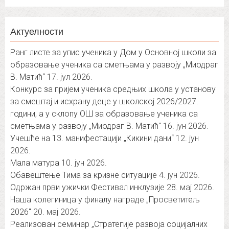
Актуелности
Ранг листе за упис ученика у Дом у Основној школи за
образовање ученика са сметњама у развоју „Миодраг
В. Матић“
17. јул 2026.
Конкурс за пријем ученика средњих школа у установу
за смештај и исхрану деце у школској 2026/2027.
години, а у склопу ОШ за образовање ученика са
сметњама у развоју „Миодраг В. Матић″
16. јун 2026.
Учешће на 13. манифестацији „Кикини дани“
12. јун
2026.
Мала матура
10. јун 2026.
Обавештење Тима за кризне ситуације
4. јун 2026.
Одржан први ужички Фестивал инклузије
28. мај 2026.
Наша колегиница у финалу награде „Просветитељ
2026“
20. мај 2026.
Реализован семинар „Стратегије развоја социјалних