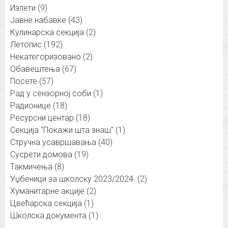
Излети
(9)
Јавне набавке
(43)
Кулинарска секција
(2)
Летопис
(192)
Некатегоризовано
(2)
Обавештења
(67)
Посете
(57)
Рад у сензорној соби
(1)
Радионице
(18)
Ресурсни центар
(18)
Секција "Покажи шта знаш"
(1)
Стручна усавршавања
(40)
Сусрети домова
(19)
Такмичења
(8)
Уџбеници за школску 2023/2024.
(2)
Хуманитарне акције
(2)
Цвећарска секција
(1)
Школска документа
(1)