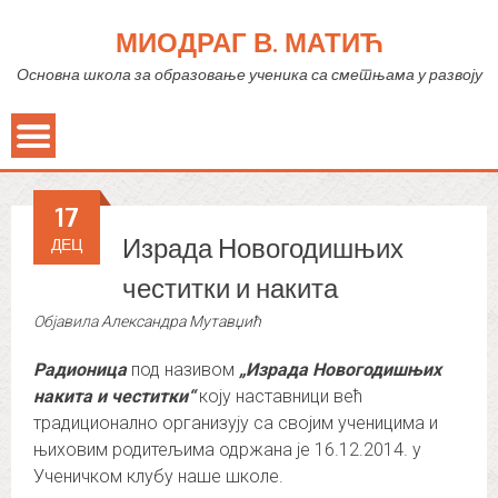
МИОДРАГ В. МАТИЋ
Основна школа за образовање ученика са сметњама у развоју
17
Израда Новогодишњих
ДЕЦ
честитки и накита
Објавила
Александра Мутавџић
Радионица
под називом
„Израда Новогодишњих
накита и честитки“
коју наставници већ
традиционално организују са својим ученицима и
њиховим родитељима одржана је 16.12.2014. у
Ученичком клубу наше школе.