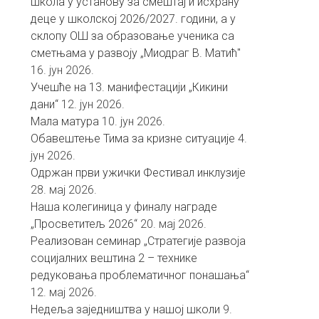
школа у установу за смештај и исхрану
деце у школској 2026/2027. години, а у
склопу ОШ за образовање ученика са
сметњама у развоју „Миодраг В. Матић″
16. јун 2026.
Учешће на 13. манифестацији „Кикини
дани“
12. јун 2026.
Мала матура
10. јун 2026.
Обавештење Тима за кризне ситуације
4.
јун 2026.
Одржан први ужички Фестивал инклузије
28. мај 2026.
Наша колегиница у финалу награде
„Просветитељ 2026“
20. мај 2026.
Реализован семинар „Стратегије развоја
социјалних вештина 2 – технике
редуковања проблематичног понашања“
12. мај 2026.
Недеља заједништва у нашој школи
9.