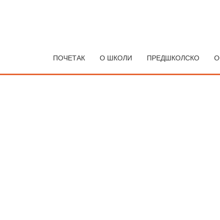
30
Јавна набавка добара- 
АПР
Објавила
Александра Мутавџић
ПОЧЕТАК
О ШКОЛИ
ПРЕДШКОЛСКО
О
Poziv za podnosenje ponuda