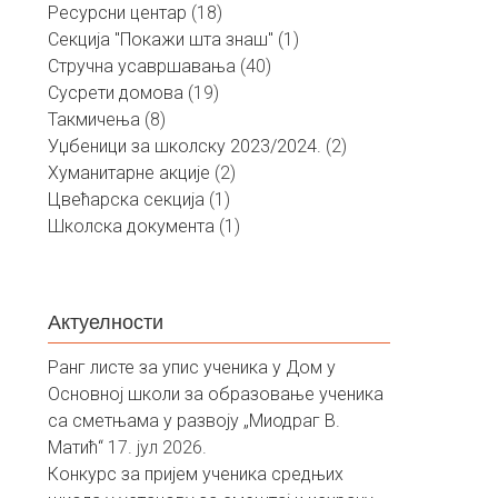
Ресурсни центар
(18)
Секција "Покажи шта знаш"
(1)
Стручна усавршавања
(40)
Сусрети домова
(19)
Такмичења
(8)
Уџбеници за школску 2023/2024.
(2)
Хуманитарне акције
(2)
Цвећарска секција
(1)
Школска документа
(1)
Актуелности
Ранг листе за упис ученика у Дом у
Основној школи за образовање ученика
са сметњама у развоју „Миодраг В.
Матић“
17. јул 2026.
Конкурс за пријем ученика средњих