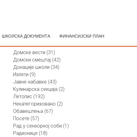
Претрага
за:
ШКОЛСКА ДОКУМЕНТА
ФИНАНСИЈСКИ ПЛАН
Актуелности по категорији
Домске вести
(31)
Домски смештај
(42)
Донације школи
(34)
Излети
(9)
Јавне набавке
(43)
Кулинарска секција
(2)
Летопис
(192)
Некатегоризовано
(2)
Обавештења
(67)
Посете
(57)
Рад у сензорној соби
(1)
Радионице
(18)