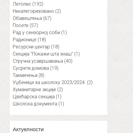
Летопис
(192)
Некатегоризовано
(2)
Обавештења
(67)
Посете
(57)
Рад у сензорној соби
(1)
Радионице
(18)
Ресурсни центар
(18)
Секција "Покажи шта знаш"
(1)
Стручна усавршавања
(40)
Сусрети домова
(19)
Такмичења
(8)
Уџбеници за школску 2023/2024.
(2)
Хуманитарне акције
(2)
Цвећарска секција
(1)
Школска документа
(1)
Актуелности