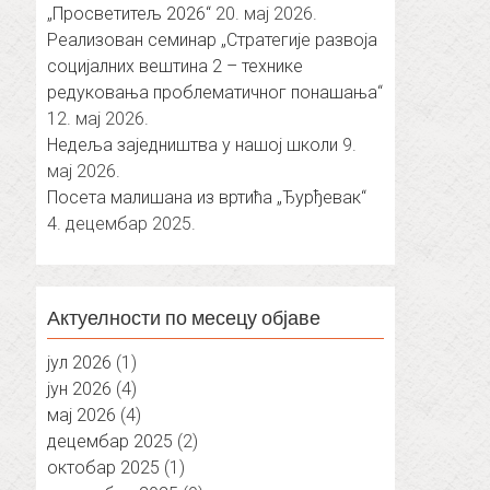
„Просветитељ 2026“
20. мај 2026.
Реализован семинар „Стратегије развоја
социјалних вештина 2 – технике
редуковања проблематичног понашања“
12. мај 2026.
Недеља заједништва у нашој школи
9.
мај 2026.
Посета малишана из вртића „Ђурђевак“
4. децембар 2025.
Актуелности по месецу објаве
јул 2026
(1)
јун 2026
(4)
мај 2026
(4)
децембар 2025
(2)
октобар 2025
(1)