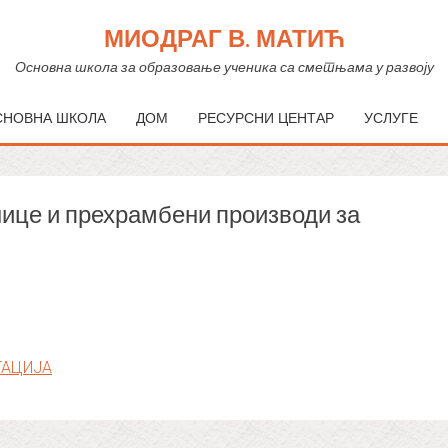
МИОДРАГ В. МАТИЋ
Основна школа за образовање ученика са сметњама у развоју
СНОВНА ШКОЛА
ДОМ
РЕСУРСНИ ЦЕНТАР
УСЛУГЕ
нице и прехрамбени производи за
ТАЦИЈА