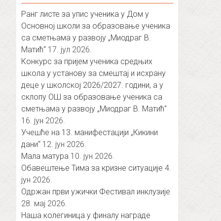
Ранг листе за упис ученика у Дом у
Основној школи за образовање ученика
са сметњама у развоју „Миодраг В.
Матић“
17. јул 2026.
Конкурс за пријем ученика средњих
школа у установу за смештај и исхрану
деце у школској 2026/2027. години, а у
склопу ОШ за образовање ученика са
сметњама у развоју „Миодраг В. Матић″
16. јун 2026.
Учешће на 13. манифестацији „Кикини
дани“
12. јун 2026.
Мала матура
10. јун 2026.
Обавештење Тима за кризне ситуације
4.
јун 2026.
Одржан први ужички Фестивал инклузије
28. мај 2026.
Наша колегиница у финалу награде