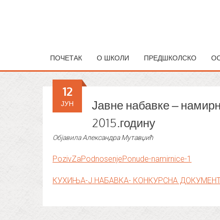
ПОЧЕТАК
О ШКОЛИ
ПРЕДШКОЛСКО
О
12
Јавне набавке – намир
ЈУН
2015.годину
Објавила
Александра Мутавџић
PozivZaPodnosenjePonude-namirnice-1
КУХИЊА-Ј.НАБАВКА- КОНКУРСНА ДОКУМЕН