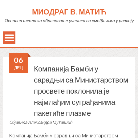
МИОДРАГ В. МАТИЋ
Основна школа за образовање ученика са сметњама у развоју
06
Компанија Бамби у
ДЕЦ
сарадњи са Министарством
просвете поклонила је
најмлађим суграђанима
пакетиће плазме
Објавила
Александра Мутавџић
Компанија Бамби у сарадњи са Министарством