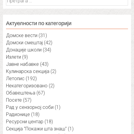
за:
Актуелности по категорији
Домске вести
(31)
Домски смештај
(42)
Донације школи
(34)
Излети
(9)
Јавне набавке
(43)
Кулинарска секција
(2)
Летопис
(192)
Некатегоризовано
(2)
Обавештења
(67)
Посете
(57)
Рад у сензорној соби
(1)
Радионице
(18)
Ресурсни центар
(18)
Секција "Покажи шта знаш"
(1)