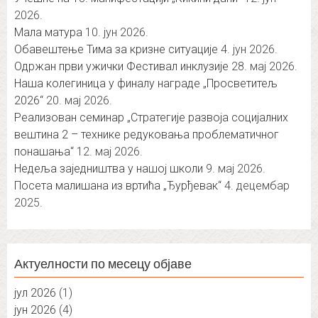
2026.
Мала матура
10. јун 2026.
Обавештење Тима за кризне ситуације
4. јун 2026.
Одржан први ужички Фестивал инклузије
28. мај 2026.
Наша колегиница у финалу награде „Просветитељ
2026“
20. мај 2026.
Реализован семинар „Стратегије развоја социјалних
вештина 2 – технике редуковања проблематичног
понашања“
12. мај 2026.
Недеља заједништва у нашој школи
9. мај 2026.
Посета малишана из вртића „Ђурђевак“
4. децембар
2025.
Актуелности по месецу објаве
јул 2026
(1)
јун 2026
(4)