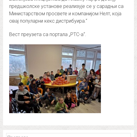
предшколске установе реализује се у сарадњи са
Министарством просвете и компанијом Нелт, која
овај популарни кекс дистрибуира.“
Вест преузета са портала „РТС-а“.
Претрага