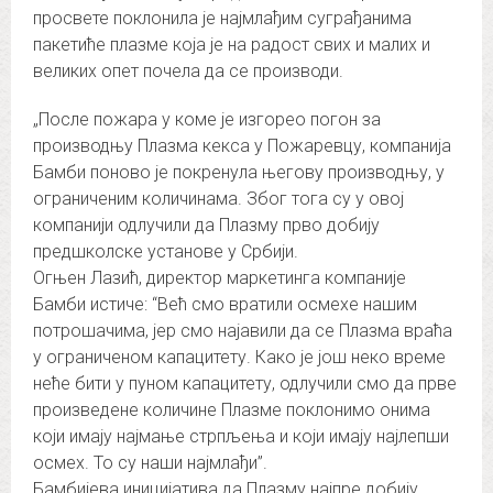
просвете поклонила је најмлађим суграђанима
пакетиће плазме која је на радост свих и малих и
великих опет почела да се производи.
„После пожара у коме је изгорео погон за
производњу Плазма кекса у Пожаревцу, компанија
Бамби поново је покренула његову производњу, у
ограниченим количинама. Због тога су у овој
компанији одлучили да Плазму прво добију
предшколске установе у Србији.
Огњен Лазић, директор маркетинга компаније
Бамби истиче: “Већ смо вратили осмехе нашим
потрошачима, јер смо најавили да се Плазма враћа
у ограниченом капацитету. Како је још неко време
неће бити у пуном капацитету, одлучили смо да прве
произведене количине Плазме поклонимо онима
који имају најмање стрпљења и који имају најлепши
осмех. То су наши најмлађи”.
Бамбијева иницијатива да Плазму најпре добију