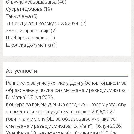
Стручна усавршавања
(40)
Сусрети домова
(19)
Такмичења
(8)
Уџбеници за школску 2023/2024.
(2)
Хуманитарне акције
(2)
Цвећарска секција
(1)
Школска документа
(1)
Актуелности
Ранг листе за упис ученика у Дом у Основној школи за
образовање ученика са сметњама у развоју „Миодраг
В. Матић“
17. јул 2026.
Конкурс за пријем ученика средњих школа у установу
за смештај и исхрану деце у школској 2026/2027.
години, а у склопу ОШ за образовање ученика са
сметњама у развоју „Миодраг В. Матић″
16. јун 2026.
Учешће на 13. манифестацији „Кикини дани“
12. јун