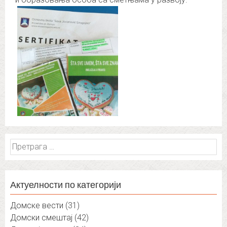
Претрага
за:
Актуелности по категорији
Домске вести
(31)
Домски смештај
(42)