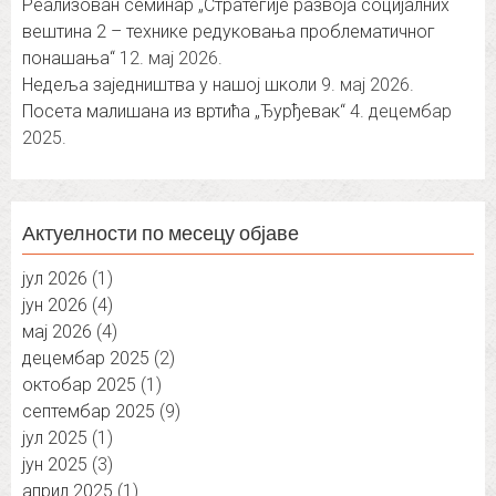
Реализован семинар „Стратегије развоја социјалних
вештина 2 – технике редуковања проблематичног
понашања“
12. мај 2026.
Недеља заједништва у нашој школи
9. мај 2026.
Посета малишана из вртића „Ђурђевак“
4. децембар
2025.
Актуелности по месецу објаве
јул 2026
(1)
јун 2026
(4)
мај 2026
(4)
децембар 2025
(2)
октобар 2025
(1)
септембар 2025
(9)
јул 2025
(1)
јун 2025
(3)
април 2025
(1)