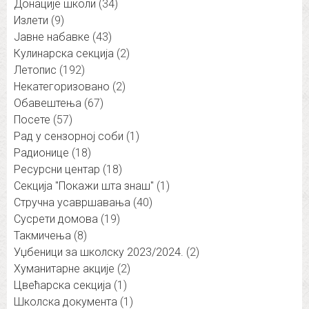
Донације школи
(34)
Излети
(9)
Јавне набавке
(43)
Кулинарска секција
(2)
Летопис
(192)
Некатегоризовано
(2)
Обавештења
(67)
Посете
(57)
Рад у сензорној соби
(1)
Радионице
(18)
Ресурсни центар
(18)
Секција "Покажи шта знаш"
(1)
Стручна усавршавања
(40)
Сусрети домова
(19)
Такмичења
(8)
Уџбеници за школску 2023/2024.
(2)
Хуманитарне акције
(2)
Цвећарска секција
(1)
Школска документа
(1)