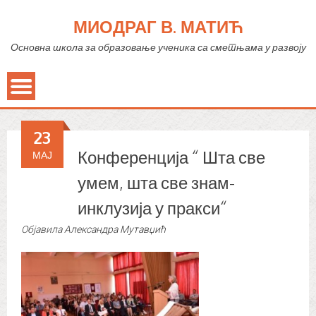
МИОДРАГ В. МАТИЋ
Основна школа за образовање ученика са сметњама у развоју
23
Конференција “ Шта све
МАЈ
умем, шта све знам-
инклузија у пракси“
Објавила
Александра Мутавџић