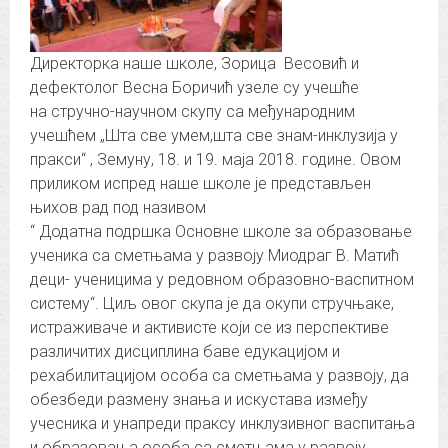
Директорка наше школе, Зорица Весовић и
дефектолог Весна Боричић узеле су учешће
на стручно-научном скупу са међународним
учешћем „Шта све умем,шта све знам-инклузија у
пракси“ , Земуну, 18. и 19. маја 2018. године. Овом
приликом испред наше школе је представљен
њихов рад под називом
“ Додатна подршка Основне школе за образовање
ученика са сметњама у развоју Миодраг В. Матић
деци- ученицима у редовном образовно-васпитном
систему“. Циљ овог скупа је да окупи стручњаке,
истраживаче и активисте који се из перспективе
различитих дисциплина баве едукацијом и
рехабилитацијом особа са сметњама у развоју, да
обезбеди размену знања и искустава између
учесника и унапреди праксу инклузивног васпитања
и образовања особа са сметњама у развоју.