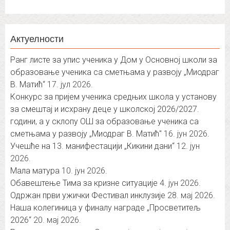
Актуелности
Ранг листе за упис ученика у Дом у Основној школи за
образовање ученика са сметњама у развоју „Миодраг
В. Матић“
17. јул 2026.
Конкурс за пријем ученика средњих школа у установу
за смештај и исхрану деце у школској 2026/2027.
години, а у склопу ОШ за образовање ученика са
сметњама у развоју „Миодраг В. Матић″
16. јун 2026.
Учешће на 13. манифестацији „Кикини дани“
12. јун
2026.
Мала матура
10. јун 2026.
Обавештење Тима за кризне ситуације
4. јун 2026.
Одржан први ужички Фестивал инклузије
28. мај 2026.
Наша колегиница у финалу награде „Просветитељ
2026“
20. мај 2026.