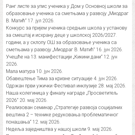
Ранг листе за упис ученика у Дом у Основној школи за
образовање ученика са сметњама у развоју „Миодраг
В. Матић“
17. јул 2026.
Конкурс за пријем ученика средњих школа у установу
за смештај и исхрану деце у школској 2026/2027.
години, а у склопу ОШ за образовање ученика са
сметњама у развоју „Миодраг В. Матић″
16. јун 2026.
Учешће на 13. манифестацији „Кикини дани“
12. јун
2026.
Мала матура
10. јун 2026.
Обавештење Тима за кризне ситуације
4. јун 2026.
Одржан први ужички Фестивал инклузије
28. мај 2026.
Наша колегиница у финалу награде „Просветитељ
2026“
20. мај 2026.
Реализован семинар „Стратегије развоја социјалних
вештина 2 – технике редуковања проблематичног
понашања“
12. мај 2026.
Недеља заједништва у нашој школи
9. мај 2026.