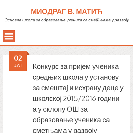
МИОДРАГ В. МАТИЋ
Основна школа за образовање ученика са сметњама у развоју
02
Конкурс за пријем ученика
ЈУЛ
средњих школа у установу
за смештај и исхрану деце у
школској 2015/2016 години
а у склопу ОШ за
образовање ученика са
сметњама у развоју