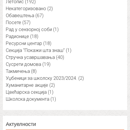
Летопис
(192)
Некатегоризовано
(2)
Обавештења
(67)
Посете
(57)
Рад у сензорној соби
(1)
Радионице
(18)
Ресурсни центар
(18)
Секција "Покажи шта знаш"
(1)
Стручна усавршавања
(40)
Сусрети домова
(19)
Такмичења
(8)
Уџбеници за школску 2023/2024.
(2)
Хуманитарне акције
(2)
Цвећарска секција
(1)
Школска документа
(1)
Актуелности