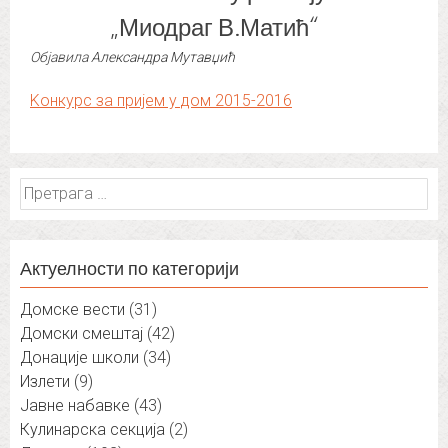
„Миодраг В.Матић“
Објавила
Александра Мутавџић
Koнкурс за пријем у дом 2015-2016
Претрага
за:
Актуелности по категорији
Домске вести
(31)
Домски смештај
(42)
Донације школи
(34)
Излети
(9)
Јавне набавке
(43)
Кулинарска секција
(2)