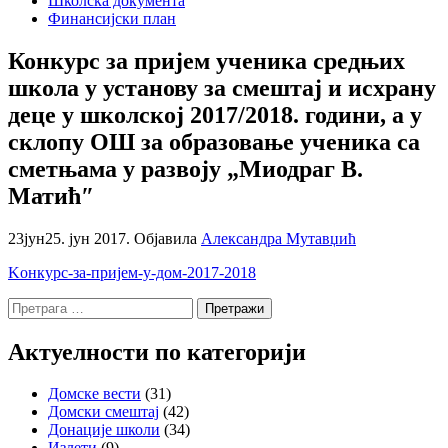
Школска документа
Финансијски план
Конкурс за пријем ученика средњих
школа у установу за смештај и исхрану
деце у школској 2017/2018. години, а у
склопу ОШ за образовање ученика са
сметњама у развоју „Миодраг В.
Матић″
23
јун
25. јун 2017.
Објавила
Александра Мутавџић
Koнкурс-за-пријем-у-дом-2017-2018
Претрага
за:
Актуелности по категорији
Домске вести
(31)
Домски смештај
(42)
Донације школи
(34)
Излети
(9)