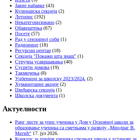
Јавне набавке
(43)
Кулинарска секција
(2)
Летопис
(192)
Некатегоризовано
(2)
Обавештења
(67)
Посете
(57)
Рад у сензорној соби
(1)
Радионице
(18)
Ресурсни центар
(18)
Секција "Покажи шта знаш"
(1)
Стручна усавршавања
(40)
Сусрети домова
(19)
Такмичења
(8)
Уџбеници за школску 2023/2024.
(2)
Хуманитарне акције
(2)
Цвећарска секција
(1)
Школска документа
(1)
Актуелности
Ранг листе за упис ученика у Дом у Основној школи за
образовање ученика са сметњама у развоју „Миодраг В.
Матић“
17. јул 2026.
Конкурс за пријем ученика средњих школа у установу за