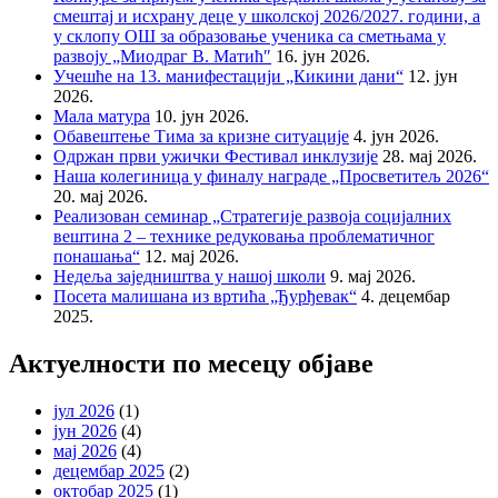
смештај и исхрану деце у школској 2026/2027. години, а
у склопу ОШ за образовање ученика са сметњама у
развоју „Миодраг В. Матић″
16. јун 2026.
Учешће на 13. манифестацији „Кикини дани“
12. јун
2026.
Мала матура
10. јун 2026.
Обавештење Тима за кризне ситуације
4. јун 2026.
Одржан први ужички Фестивал инклузије
28. мај 2026.
Наша колегиница у финалу награде „Просветитељ 2026“
20. мај 2026.
Реализован семинар „Стратегије развоја социјалних
вештина 2 – технике редуковања проблематичног
понашања“
12. мај 2026.
Недеља заједништва у нашој школи
9. мај 2026.
Посета малишана из вртића „Ђурђевак“
4. децембар
2025.
Актуелности по месецу објаве
јул 2026
(1)
јун 2026
(4)
мај 2026
(4)
децембар 2025
(2)
октобар 2025
(1)