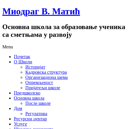
Миодраг В. Матић
Основна школа за образовање ученика
са сметњама у развоју
Menu
Почетак
О Школи
Историјат
Кадровска структура
Организациона шема
Опремљеност
Пријатељи школе
Предшколско
Основна школа
После школе
Дом
Регулатива
Ресурсни центар
Услуге