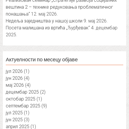
Реализован семинар „Стратегије развоја социјалних
вештина 2 – технике редуковања проблематичног
понашања“
12. мај 2026.
Недеља заједништва у нашој школи
9. мај 2026.
Посета малишана из вртића „Ђурђевак“
4. децембар
2025.
Актуелности по месецу објаве
јул 2026
(1)
јун 2026
(4)
мај 2026
(4)
децембар 2025
(2)
октобар 2025
(1)
септембар 2025
(9)
јул 2025
(1)
јун 2025
(3)
април 2025
(1)