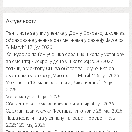
Актуелности
Ранг листе за упис ученика у Дом у Основној школи за
образовање ученика са сметњама у развоју „Миодраг
В. Матић“
17. јул 2026.
Конкурс за пријем ученика средњих школа у установу
за смештај и исхрану деце у школској 2026/2027.
години, а у склопу ОШ за образовање ученика са
сметњама у развоју „Миодраг В. Матић″
16. јун 2026.
Учешће на 13. манифестацији „Кикини дани“
12. јун
2026.
Мала матура
10. јун 2026.
Обавештење Тима за кризне ситуације
4. јун 2026.
Одржан први ужички Фестивал инклузије
28. мај 2026.
Наша колегиница у финалу награде „Просветитељ
2026“
20. мај 2026.