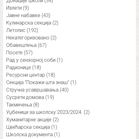
Донације школи
(34)
Излети
(9)
Јавне набавке
(43)
Кулинарска секција
(2)
Летопис
(192)
Некатегоризовано
(2)
Обавештења
(67)
Посете
(57)
Рад у сензорној соби
(1)
Радионице
(18)
Ресурсни центар
(18)
Секција "Покажи шта знаш"
(1)
Стручна усавршавања
(40)
Сусрети домова
(19)
Такмичења
(8)
Уџбеници за школску 2023/2024.
(2)
Хуманитарне акције
(2)
Цвећарска секција
(1)
Школска документа
(1)