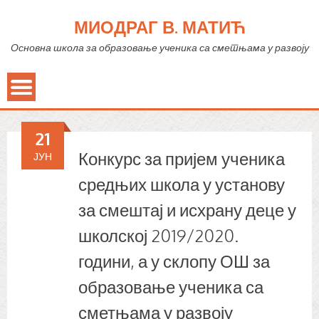
МИОДРАГ В. МАТИЋ
Основна школа за образовање ученика са сметњама у развоју
21
Конкурс за пријем ученика
ЈУН
средњих школа у установу
за смештај и исхрану деце у
школској 2019/2020.
години, а у склопу ОШ за
образовање ученика са
сметњама у развоју