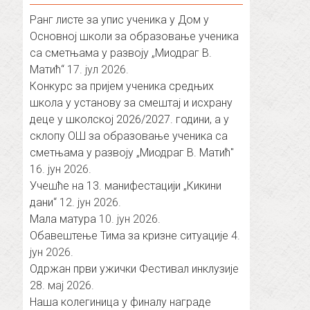
Ранг листе за упис ученика у Дом у
Основној школи за образовање ученика
са сметњама у развоју „Миодраг В.
Матић“
17. јул 2026.
Конкурс за пријем ученика средњих
школа у установу за смештај и исхрану
деце у школској 2026/2027. години, а у
склопу ОШ за образовање ученика са
сметњама у развоју „Миодраг В. Матић″
16. јун 2026.
Учешће на 13. манифестацији „Кикини
дани“
12. јун 2026.
Мала матура
10. јун 2026.
Обавештење Тима за кризне ситуације
4.
јун 2026.
Одржан први ужички Фестивал инклузије
28. мај 2026.
Наша колегиница у финалу награде