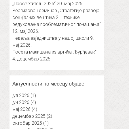
„Просветитељ 2026“
20. мај 2026.
Реализован семинар „Стратегије развоја
социјалних вештина 2 – технике
редуковања проблематичног понашања“
12. мај 2026.
Недеља заједништва у нашој школи
9.
мај 2026.
Посета малишана из вртића „Ђурђевак“
4. децембар 2025.
Актуелности по месецу објаве
јул 2026
(1)
јун 2026
(4)
мај 2026
(4)
децембар 2025
(2)
октобар 2025
(1)