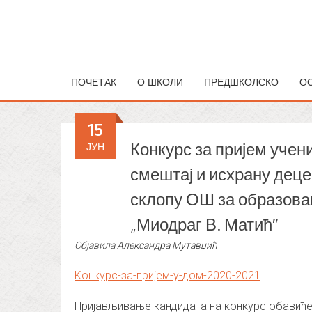
ПОЧЕТАК
О ШКОЛИ
ПРЕДШКОЛСКО
О
15
Конкурс за пријем учен
ЈУН
смештај и исхрану деце 
склопу ОШ за образова
„Миодраг В. Матић″
Објавила
Александра Мутавџић
Koнкурс-за-пријем-у-дом-2020-2021
Пријављивање кандидата на конкурс обавиће 