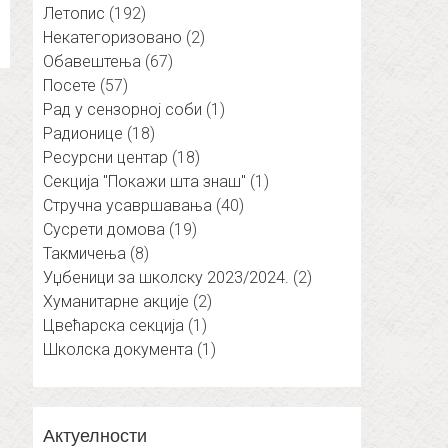
Летопис
(192)
Некатегоризовано
(2)
Обавештења
(67)
Посете
(57)
Рад у сензорној соби
(1)
Радионице
(18)
Ресурсни центар
(18)
Секција "Покажи шта знаш"
(1)
Стручна усавршавања
(40)
Сусрети домова
(19)
Такмичења
(8)
Уџбеници за школску 2023/2024.
(2)
Хуманитарне акције
(2)
Цвећарска секција
(1)
Школска документа
(1)
Актуелности