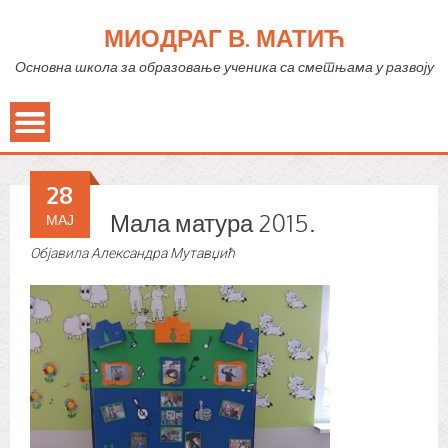
МИОДРАГ В. МАТИЋ
Основна школа за образовање ученика са сметњама у развоју
28
Мала матура 2015.
МАЈ
Објавила
Александра Мутавџић