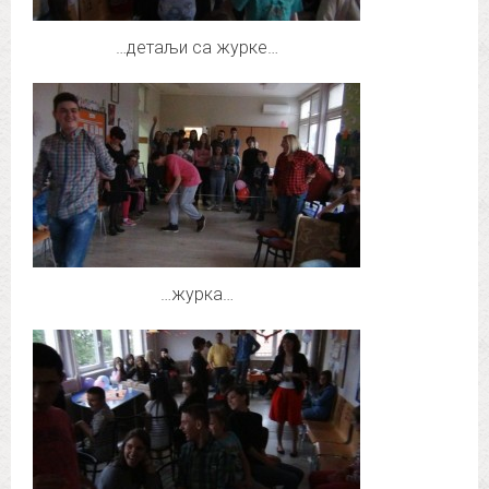
…детаљи са журке…
…журка…