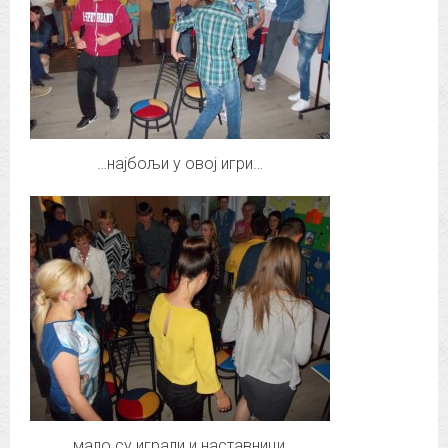
…најбољи у овој игри…
..мало су играли и наставници…