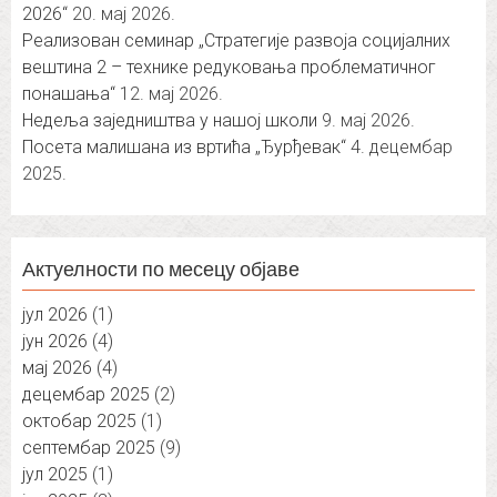
2026“
20. мај 2026.
Реализован семинар „Стратегије развоја социјалних
вештина 2 – технике редуковања проблематичног
понашања“
12. мај 2026.
Недеља заједништва у нашој школи
9. мај 2026.
Посета малишана из вртића „Ђурђевак“
4. децембар
2025.
Актуелности по месецу објаве
јул 2026
(1)
јун 2026
(4)
мај 2026
(4)
децембар 2025
(2)
октобар 2025
(1)
септембар 2025
(9)
јул 2025
(1)