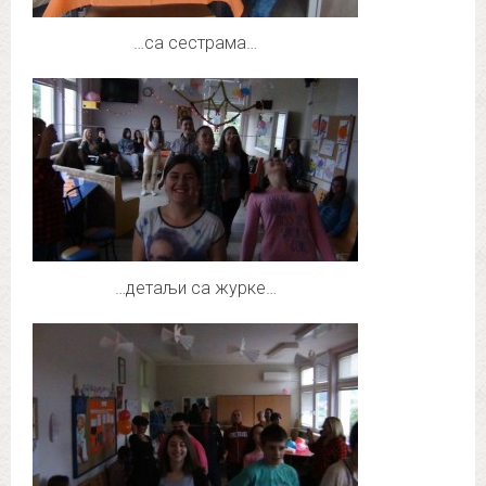
…са сестрама…
…детаљи са журке…