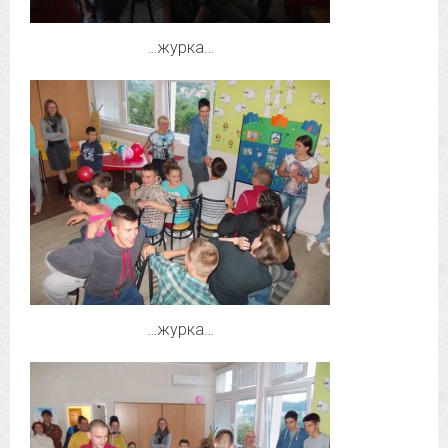
…журка…
…журка…