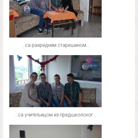
…са разредним старешином…
…са учитељицом из предшколског…