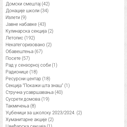
Домски смештај
(42)
Донације школи
(34)
Излети
(9)
Јавне набавке
(43)
Кулинарска секција
(2)
Летопис
(192)
Некатегоризовано
(2)
Обавештења
(67)
Посете
(57)
Рад у сензорној соби
(1)
Радионице
(18)
Ресурсни центар
(18)
Секција "Покажи шта знаш"
(1)
Стручна усавршавања
(40)
Сусрети домова
(19)
Такмичења
(8)
Уџбеници за школску 2023/2024.
(2)
Хуманитарне акције
(2)
Цвећарска секција
(1)