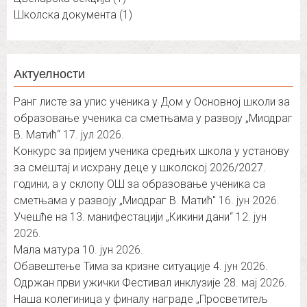
Школска документа
(1)
Актуелности
Ранг листе за упис ученика у Дом у Основној школи за
образовање ученика са сметњама у развоју „Миодраг
В. Матић“
17. јул 2026.
Конкурс за пријем ученика средњих школа у установу
за смештај и исхрану деце у школској 2026/2027.
години, а у склопу ОШ за образовање ученика са
сметњама у развоју „Миодраг В. Матић″
16. јун 2026.
Учешће на 13. манифестацији „Кикини дани“
12. јун
2026.
Мала матура
10. јун 2026.
Обавештење Тима за кризне ситуације
4. јун 2026.
Одржан први ужички Фестивал инклузије
28. мај 2026.
Наша колегиница у финалу награде „Просветитељ