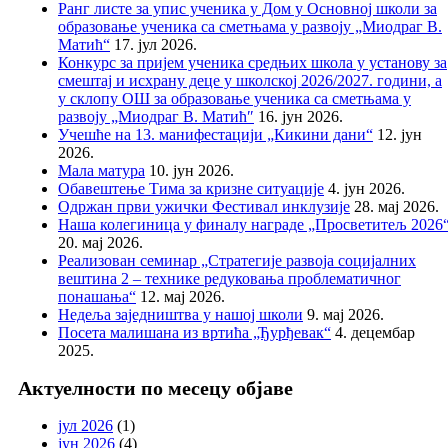
Ранг листе за упис ученика у Дом у Основној школи за
образовање ученика са сметњама у развоју „Миодраг В.
Матић“
17. јул 2026.
Конкурс за пријем ученика средњих школа у установу за
смештај и исхрану деце у школској 2026/2027. години, а
у склопу ОШ за образовање ученика са сметњама у
развоју „Миодраг В. Матић″
16. јун 2026.
Учешће на 13. манифестацији „Кикини дани“
12. јун
2026.
Мала матура
10. јун 2026.
Обавештење Тима за кризне ситуације
4. јун 2026.
Одржан први ужички Фестивал инклузије
28. мај 2026.
Наша колегиница у финалу награде „Просветитељ 2026
20. мај 2026.
Реализован семинар „Стратегије развоја социјалних
вештина 2 – технике редуковања проблематичног
понашања“
12. мај 2026.
Недеља заједништва у нашој школи
9. мај 2026.
Посета малишана из вртића „Ђурђевак“
4. децембар
2025.
Актуелности по месецу објаве
јул 2026
(1)
јун 2026
(4)