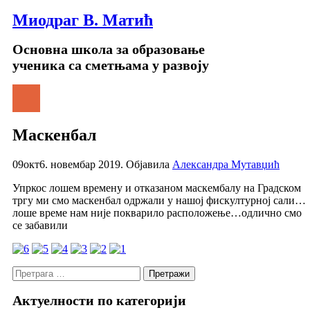
Миодраг В. Матић
Основна школа за образовање
ученика са сметњама у развоју
Mаскенбал
09
окт
6. новембар 2019.
Објавила
Александра Мутавџић
Упркос лошем времену и отказаном маскембалу на Градском
тргу ми смо маскенбал одржали у нашој фискултурној сали…
лоше време нам није покварило расположење…одлично смо
се забавили
Претрага
за:
Актуелности по категорији