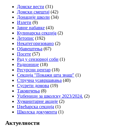
Домске вести
(31)
Домски смештај
(42)
Донације школи
(34)
Излети
(9)
Јавне набавке
(43)
Кулинарска секција
(2)
Летопис
(192)
Некатегоризовано
(2)
Обавештења
(67)
Посете
(57)
Рад у сензорној соби
(1)
Радионице
(18)
Ресурсни центар
(18)
Секција "Покажи шта знаш"
(1)
Стручна усавршавања
(40)
Сусрети домова
(19)
Такмичења
(8)
Уџбеници за школску 2023/2024.
(2)
Хуманитарне акције
(2)
Цвећарска секција
(1)
Школска документа
(1)
Актуелности