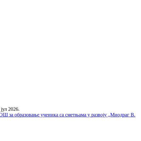
 јул 2026.
у ОШ за образовање ученика са сметњама у развоју „Миодраг В.