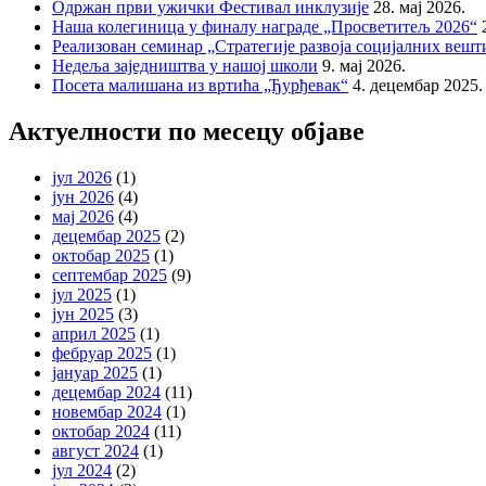
Одржан први ужички Фестивал инклузије
28. мај 2026.
Наша колегиница у финалу награде „Просветитељ 2026“
Реализован семинар „Стратегије развоја социјалних веш
Недеља заједништва у нашој школи
9. мај 2026.
Посета малишана из вртића „Ђурђевак“
4. децембар 2025.
Актуелности по месецу објаве
јул 2026
(1)
јун 2026
(4)
мај 2026
(4)
децембар 2025
(2)
октобар 2025
(1)
септембар 2025
(9)
јул 2025
(1)
јун 2025
(3)
април 2025
(1)
фебруар 2025
(1)
јануар 2025
(1)
децембар 2024
(11)
новембар 2024
(1)
октобар 2024
(11)
август 2024
(1)
јул 2024
(2)