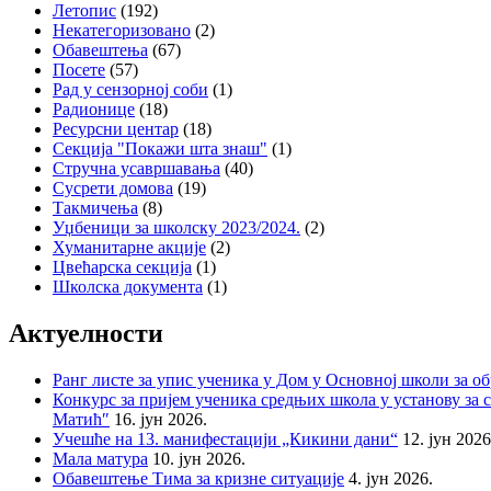
Летопис
(192)
Некатегоризовано
(2)
Обавештења
(67)
Посете
(57)
Рад у сензорној соби
(1)
Радионице
(18)
Ресурсни центар
(18)
Секција "Покажи шта знаш"
(1)
Стручна усавршавања
(40)
Сусрети домова
(19)
Такмичења
(8)
Уџбеници за школску 2023/2024.
(2)
Хуманитарне акције
(2)
Цвећарска секција
(1)
Школска документа
(1)
Актуелности
Ранг листе за упис ученика у Дом у Основној школи за о
Конкурс за пријем ученика средњих школа у установу за с
Матић″
16. јун 2026.
Учешће на 13. манифестацији „Кикини дани“
12. јун 2026
Мала матура
10. јун 2026.
Обавештење Тима за кризне ситуације
4. јун 2026.