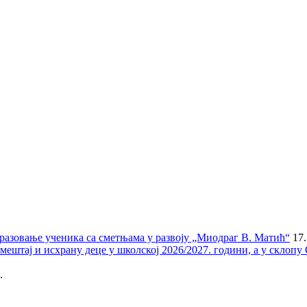
бразовање ученика са сметњама у развоју „Миодраг В. Матић“
17.
мештај и исхрану деце у школској 2026/2027. години, а у склоп
.