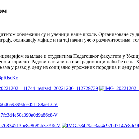
ом
дитетом обележили су и ученици наше школе. Организоване су д
ају, осликавају мајице и на тај начин уче о различитостима, тол
анцеларијом за младе и студентима Педагошког факултета у Ужиц
по и корисно. Радови настали на овој радионици наћи ће се на Х
њама у развоју, децу из социјално угрожених породица и децу ра
P6pRlscKo