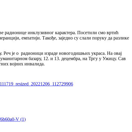
ве радионице инклузивног карактера. Посетили смо вртић
еранцији, емпатији. Такође, заједно су слали поруку да разлике
у. Реч је о радионици израде новогодишњих украса. На овај
уманитарном базару, 12. и 13. децембра, на Тргу у Ужицу. Сав
тних војних инвалида.