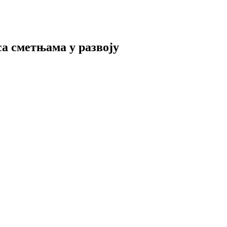
а сметњама у развоју