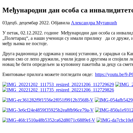
Међународни дан особа са инвалидитет
03
дец
6. децембар 2022.
Објавила
Александра Мутавџић
У петак, 02.12.2022. године Међународни дан особа са инвали
„Полетарац“, а наши ученици су имали прилику да се друже, игр
међу њима не постоје.
Друга радионица је одржана у нашој установи, у сарадњи са К
начин смо се лепо дружили, учили једни о другима и спојили ле
новац ће бити опредељен за куповину пакетића за децу са смет
Емитовање прилога можете погледати oвде:
https://youtu.be/9-