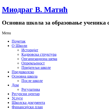
Миодраг В. Матић
Основна школа за образовање ученика с
Menu
Почетак
О Школи
Историјат
Кадровска структура
Организациона шема
Опремљеност
Пријатељи школе
Предшколско
Основна школа
После школе
Дом
Регулатива
Ресурсни центар
Услуге
Школска документа
Финансијски план