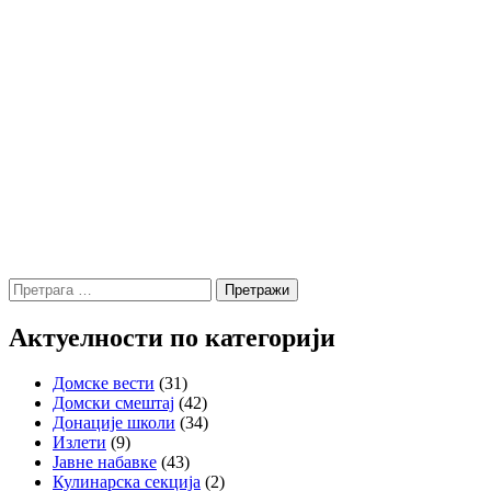
Претрага
за:
Актуелности по категорији
Домске вести
(31)
Домски смештај
(42)
Донације школи
(34)
Излети
(9)
Јавне набавке
(43)
Кулинарска секција
(2)