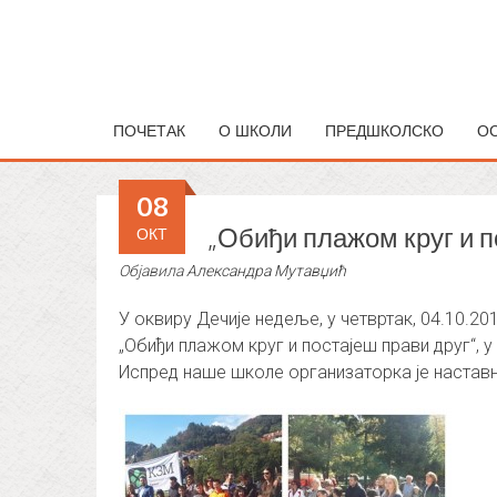
ПОЧЕТАК
О ШКОЛИ
ПРЕДШКОЛСКО
О
08
„Обиђи плажом круг и п
ОКТ
Објавила
Александра Мутавџић
У оквиру Дечије недеље, у четвртак, 04.10.20
„Обиђи плажом круг и постајеш прави друг“, 
Испред наше школе организаторка је настав