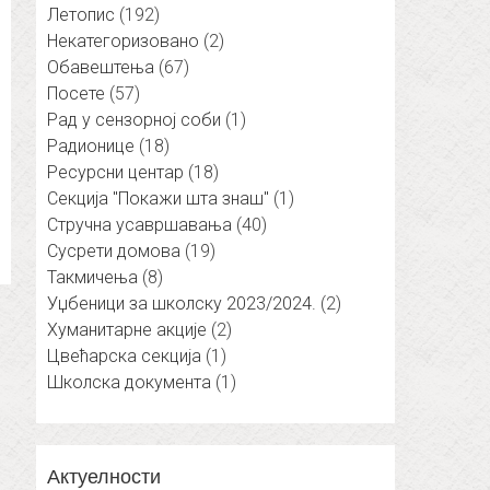
Летопис
(192)
Некатегоризовано
(2)
Обавештења
(67)
Посете
(57)
Рад у сензорној соби
(1)
Радионице
(18)
Ресурсни центар
(18)
Секција "Покажи шта знаш"
(1)
Стручна усавршавања
(40)
Сусрети домова
(19)
Такмичења
(8)
Уџбеници за школску 2023/2024.
(2)
Хуманитарне акције
(2)
Цвећарска секција
(1)
Школска документа
(1)
Актуелности