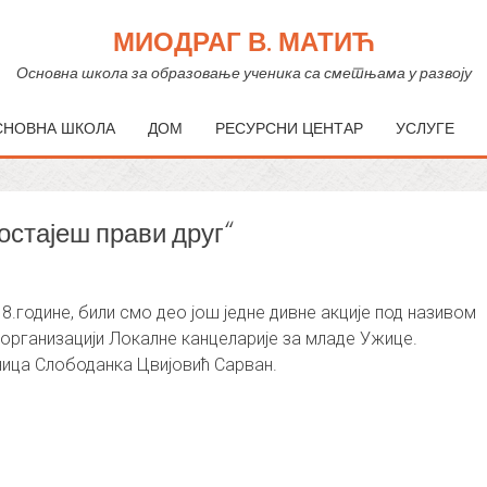
МИОДРАГ В. МАТИЋ
Основна школа за образовање ученика са сметњама у развоју
СНОВНА ШКОЛА
ДОМ
РЕСУРСНИ ЦЕНТАР
УСЛУГЕ
остајеш прави друг“
18.године, били смо део још једне дивне акције под називом
у организацији Локалне канцеларије за младе Ужице.
ница Слободанка Цвијовић Сарван.