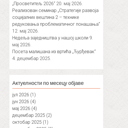
„Просветитељ 2026“
20. мај 2026.
Реализован семинар „Стратегије развоја
социјалних вештина 2 – технике
редуковања проблематичног понашања“
12. мај 2026.
Недеља заједништва у нашој школи
9.
мај 2026.
Посета малишана из вртића „Ђурђевак“
4. децембар 2025.
Актуелности по месецу објаве
јул 2026
(1)
јун 2026
(4)
мај 2026
(4)
децембар 2025
(2)
октобар 2025
(1)