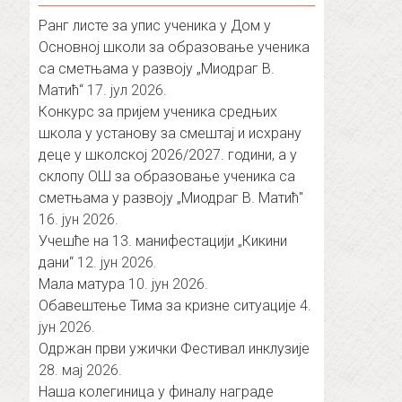
Ранг листе за упис ученика у Дом у
Основној школи за образовање ученика
са сметњама у развоју „Миодраг В.
Матић“
17. јул 2026.
Конкурс за пријем ученика средњих
школа у установу за смештај и исхрану
деце у школској 2026/2027. години, а у
склопу ОШ за образовање ученика са
сметњама у развоју „Миодраг В. Матић″
16. јун 2026.
Учешће на 13. манифестацији „Кикини
дани“
12. јун 2026.
Мала матура
10. јун 2026.
Обавештење Тима за кризне ситуације
4.
јун 2026.
Одржан први ужички Фестивал инклузије
28. мај 2026.
Наша колегиница у финалу награде