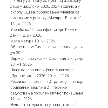
школа у установу за смештај и исхрану
деце у школској 2026/2027. години, а у
склопу ОШ за образовање ученика са
сметњама у развоју „Миодраг В. Матић″
16. јун 2026.
Учешће на 13. манифестацији „Кикини
дани“
12. јун 2026.
Мала матура
10. јун 2026.
Обавештење Тима за кризне ситуације
4.
јун 2026.
Одржан први ужички Фестивал инклузије
28. мај 2026.
Наша колегиница у финалу награде
„Просветитељ 2026“
20. мај 2026.
Реализован семинар „Стратегије развоја
социјалних вештина 2 – технике
редуковања проблематичног понашања“
12. мај 2026.
Недеља заједништва у нашој школи
9.