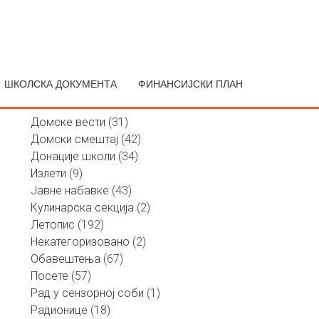
Претрага
за:
ШКОЛСКА ДОКУМЕНТА
ФИНАНСИЈСКИ ПЛАН
Актуелности по категорији
Домске вести
(31)
Домски смештај
(42)
Донације школи
(34)
Излети
(9)
Јавне набавке
(43)
Кулинарска секција
(2)
Летопис
(192)
Некатегоризовано
(2)
Обавештења
(67)
Посете
(57)
Рад у сензорној соби
(1)
Радионице
(18)