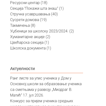
Ресурсни центар
(18)
Секција "Покажи шта знаш"
(1)
Стручна усавршавања
(40)
Сусрети домова
(19)
Такмичења
(8)
Уџбеници за школску 2023/2024.
(2)
Хуманитарне акције
(2)
Цвећарска секција
(1)
Школска документа
(1)
Актуелности
Ранг листе за упис ученика у Дом у
Основној школи за образовање ученика
са сметњама у развоју „Миодраг В.
Матић“
17. јул 2026.
Конкурс за пријем ученика средњих