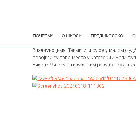
19
ОДРЖАНА РЕГИОНАЛН
МАР
Објавила
Александра Мутавџић
ПОЧЕТАК
О ШКОЛИ
ПРЕДШКОЛСКО
О
У суботу, 16.3.2024. године ученици из нашег
Владимирцима. Такмичили су се у малом фудб
освојили су прво место у категорији мали фу
Николи Минићу на изузетним резултатима и ж