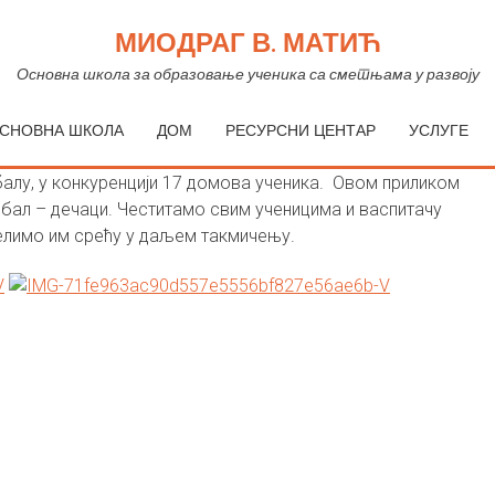
МИОДРАГ В. МАТИЋ
А ДОМИЈАДА У МАЛОМ ФУДБАЛУ
Основна школа за образовање ученика са сметњама у развоју
СНОВНА ШКОЛА
ДОМ
РЕСУРСНИ ЦЕНТАР
УСЛУГЕ
 дома су учествовали на Регионалној домијади, у
алу, у конкуренцији 17 домова ученика. Овом приликом
дбал – дечаци. Честитамо свим ученицима и васпитачу
елимо им срећу у даљем такмичењу.