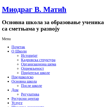
Миодраг В. Матић
Основна школа за образовање ученика
са сметњама у развоју
Menu
Почетак
О Школи
Историјат
Кадровска структура
Организациона шема
Опремљеност
Пријатељи школе
Предшколско
Основна школа
После школе
Дом
Регулатива
Ресурсни центар
Услуге