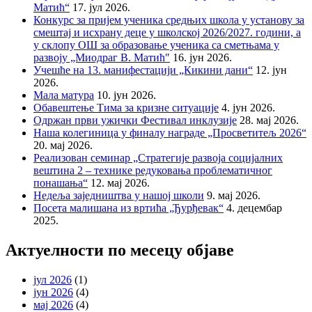
Матић“
17. јул 2026.
Конкурс за пријем ученика средњих школа у установу за
смештај и исхрану деце у школској 2026/2027. години, а
у склопу ОШ за образовање ученика са сметњама у
развоју „Миодраг В. Матић″
16. јун 2026.
Учешће на 13. манифестацији „Кикини дани“
12. јун
2026.
Мала матура
10. јун 2026.
Обавештење Тима за кризне ситуације
4. јун 2026.
Одржан први ужички Фестивал инклузије
28. мај 2026.
Наша колегиница у финалу награде „Просветитељ 2026“
20. мај 2026.
Реализован семинар „Стратегије развоја социјалних
вештина 2 – технике редуковања проблематичног
понашања“
12. мај 2026.
Недеља заједништва у нашој школи
9. мај 2026.
Посета малишана из вртића „Ђурђевак“
4. децембар
2025.
Актуелности по месецу објаве
јул 2026
(1)
јун 2026
(4)
мај 2026
(4)