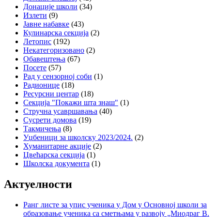
Донације школи
(34)
Излети
(9)
Јавне набавке
(43)
Кулинарска секција
(2)
Летопис
(192)
Некатегоризовано
(2)
Обавештења
(67)
Посете
(57)
Рад у сензорној соби
(1)
Радионице
(18)
Ресурсни центар
(18)
Секција "Покажи шта знаш"
(1)
Стручна усавршавања
(40)
Сусрети домова
(19)
Такмичења
(8)
Уџбеници за школску 2023/2024.
(2)
Хуманитарне акције
(2)
Цвећарска секција
(1)
Школска документа
(1)
Актуелности
Ранг листе за упис ученика у Дом у Основној школи за
образовање ученика са сметњама у развоју „Миодраг В.