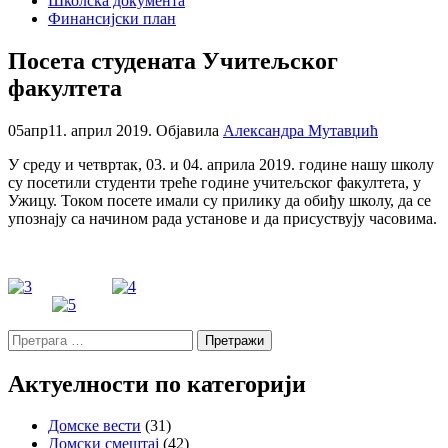
Школска документа
Финансијски план
Посета студената Учитељског
факултета
05
апр
11. април 2019.
Објавила
Александра Мутавџић
У среду и четвртак, 03. и 04. априла 2019. године нашу школу
су посетили студенти треће године учитељског факултета, у
Ужицу. Током посете имали су прилику да обиђу школу, да се
упознају са начином рада установе и да присуствују часовима.
Претрага
за:
Актуелности по категорији
Домске вести
(31)
Домски смештај
(42)