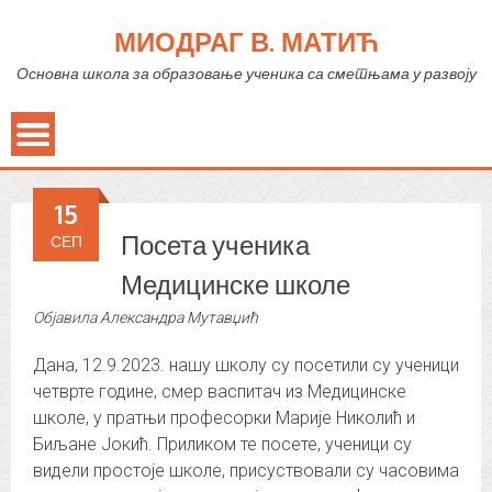
МИОДРАГ В. МАТИЋ
Основна школа за образовање ученика са сметњама у развоју
15
Посета ученика
СЕП
Медицинске школе
Објавила
Александра Мутавџић
Дана, 12.9.2023. нашу школу су посетили су ученици
четврте године, смер васпитач из Медицинске
школе, у пратњи професорки Марије Николић и
Биљане Јокић. Приликом те посете, ученици су
видели простоје школе, присуствовали су часовима