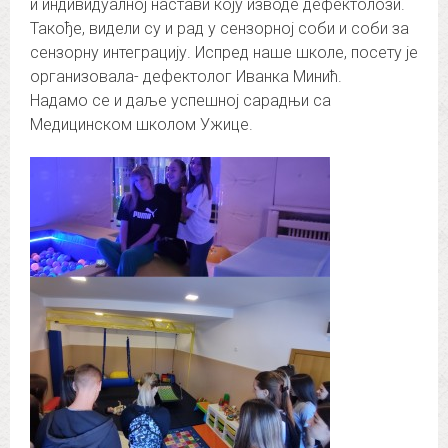
и индивидуалној настави коју изводе дефектолози.
Такође, видели су и рад у сензорној соби и соби за
сензорну интеграцију. Испред наше школе, посету је
организовала- дефектолог Иванка Минић.
Надамо се и даље успешној сарадњи са
Медицинском школом Ужице.