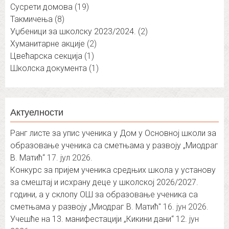
Сусрети домова
(19)
Такмичења
(8)
Уџбеници за школску 2023/2024.
(2)
Хуманитарне акције
(2)
Цвећарска секција
(1)
Школска документа
(1)
Актуелности
Ранг листе за упис ученика у Дом у Основној школи за
образовање ученика са сметњама у развоју „Миодраг
В. Матић“
17. јул 2026.
Конкурс за пријем ученика средњих школа у установу
за смештај и исхрану деце у школској 2026/2027.
години, а у склопу ОШ за образовање ученика са
сметњама у развоју „Миодраг В. Матић″
16. јун 2026.
Учешће на 13. манифестацији „Кикини дани“
12. јун