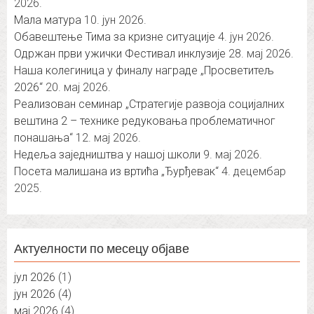
2026.
Мала матура
10. јун 2026.
Обавештење Тима за кризне ситуације
4. јун 2026.
Одржан први ужички Фестивал инклузије
28. мај 2026.
Наша колегиница у финалу награде „Просветитељ
2026“
20. мај 2026.
Реализован семинар „Стратегије развоја социјалних
вештина 2 – технике редуковања проблематичног
понашања“
12. мај 2026.
Недеља заједништва у нашој школи
9. мај 2026.
Посета малишана из вртића „Ђурђевак“
4. децембар
2025.
Актуелности по месецу објаве
јул 2026
(1)
јун 2026
(4)
мај 2026
(4)