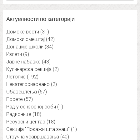
за:
Актуелности по категорији
Домске вести
(31)
Домски смештај
(42)
Донације школи
(34)
Излети
(9)
Јавне набавке
(43)
Кулинарска секција
(2)
Летопис
(192)
Некатегоризовано
(2)
Обавештења
(67)
Посете
(57)
Рад у сензорној соби
(1)
Радионице
(18)
Ресурсни центар
(18)
Секција "Покажи шта знаш"
(1)
Стручна усавршавања
(40)