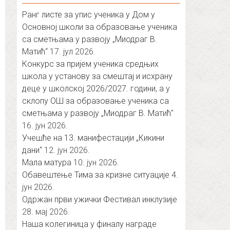
Ранг листе за упис ученика у Дом у
Основној школи за образовање ученика
са сметњама у развоју „Миодраг В.
Матић“
17. јул 2026.
Конкурс за пријем ученика средњих
школа у установу за смештај и исхрану
деце у школској 2026/2027. години, а у
склопу ОШ за образовање ученика са
сметњама у развоју „Миодраг В. Матић″
16. јун 2026.
Учешће на 13. манифестацији „Кикини
дани“
12. јун 2026.
Мала матура
10. јун 2026.
Обавештење Тима за кризне ситуације
4.
јун 2026.
Одржан први ужички Фестивал инклузије
28. мај 2026.
Наша колегиница у финалу награде