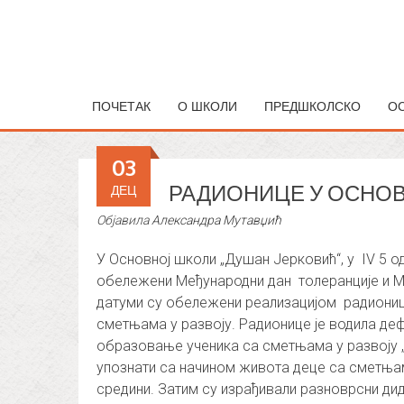
ПОЧЕТАК
О ШКОЛИ
ПРЕДШКОЛСКО
О
03
РАДИОНИЦЕ У ОСНОВ
ДЕЦ
Објавила
Александра Мутавџић
У Основној школи „Душан Јерковић“, у IV 5 
обележени Међународни дан толеранције и М
датуми су обележени реализацијом радионица
сметњама у развоју. Радионице је водила де
образовање ученика са сметњама у развоју „
упознати са начином живота деце са сметња
средини. Затим су израђивали разноврсни дида