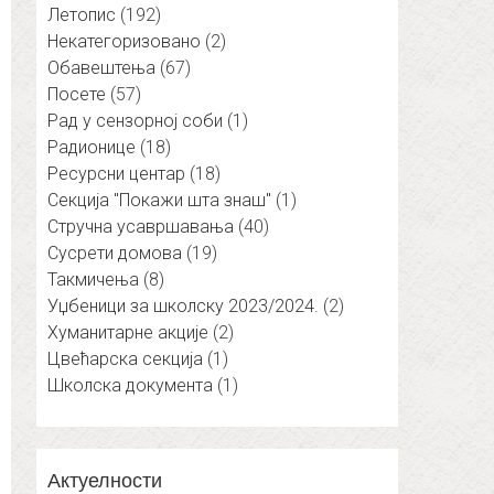
Летопис
(192)
Некатегоризовано
(2)
Обавештења
(67)
Посете
(57)
Рад у сензорној соби
(1)
Радионице
(18)
Ресурсни центар
(18)
Секција "Покажи шта знаш"
(1)
Стручна усавршавања
(40)
Сусрети домова
(19)
Такмичења
(8)
Уџбеници за школску 2023/2024.
(2)
Хуманитарне акције
(2)
Цвећарска секција
(1)
Школска документа
(1)
Актуелности