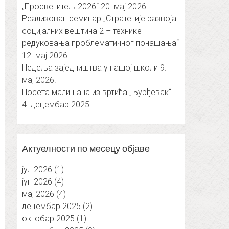
„Просветитељ 2026“
20. мај 2026.
Реализован семинар „Стратегије развоја
социјалних вештина 2 – технике
редуковања проблематичног понашања“
12. мај 2026.
Недеља заједништва у нашој школи
9.
мај 2026.
Посета малишана из вртића „Ђурђевак“
4. децембар 2025.
Актуелности по месецу објаве
јул 2026
(1)
јун 2026
(4)
мај 2026
(4)
децембар 2025
(2)
октобар 2025
(1)