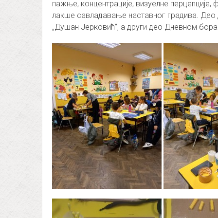
пажње, концентрације, визуелне перцепције, ф
лакше савладавање наставног градива. Део 
„Душан Јерковић“, а други део Дневном бора