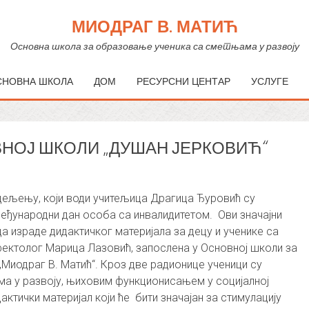
МИОДРАГ В. МАТИЋ
Основна школа за образовање ученика са сметњама у развоју
СНОВНА ШКОЛА
ДОМ
РЕСУРСНИ ЦЕНТАР
УСЛУГЕ
НОЈ ШКОЛИ „ДУШАН ЈЕРКОВИЋ“
одељењу, који води учитељица Драгица Ђуровић су
еђународни дан особа са инвалидитетом. Ови значајни
 израде дидактичког материјала за децу и ученике са
фектолог Марица Лазовић, запослена у Основној школи за
Миодраг В. Матић“. Кроз две радионице ученици су
ма у развоју, њиховим функционисањем у социјалној
ктички материјал који ће бити значајан за стимулацију