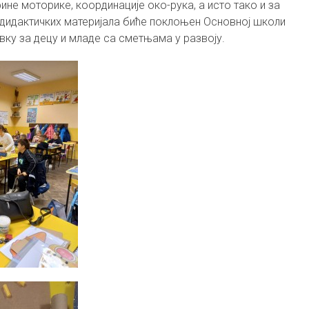
ине моторике, координације око-рука, а исто тако и за
дидактичких материјала биће поклоњен Основној школи
вку за децу и младе са сметњама у развоју.