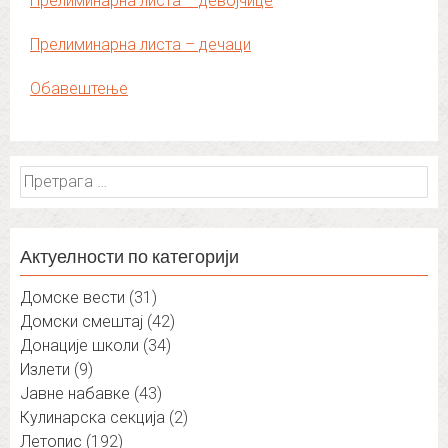
Прелиминарна листа – девојчице
Прелиминарна листа – дечаци
Oбавештење
Претрага
за:
Актуелности по категорији
Домске вести
(31)
Домски смештај
(42)
Донације школи
(34)
Излети
(9)
Јавне набавке
(43)
Кулинарска секција
(2)
Летопис
(192)