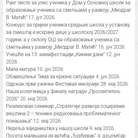
Ранг листе за упис ученика у Дом у Основној школи за
образовање ученика са сметњама у развоју „Миодраг
В. Матић“
17. јул 2026.
Конкурс за пријем ученика средњих школа у установу
за смештај и исхрану деце у школској 2026/2027.
години, а у склопу ОШ за образовање ученика са
сметњама у развоју „Миодраг В. Матић″
16. јун 2026.
Учешће на 13. манифестацији „Кикини дани“
12. јун
2026.
Мала матура
10. јун 2026.
Обавештење Тима за кризне ситуације
4. јун 2026.
Одржан први ужички Фестивал инклузије
28. мај 2026.
Наша колегиница у финалу награде „Просветитељ
2026“
20. мај 2026.
Реализован семинар „Стратегије развоја социјалних
вештина 2 – технике редуковања проблематичног
понашања“
12. мај 2026.
Недеља заједништва у нашој школи
9. мај 2026.
Посета малишана из вртића „Ђурђевак“
4. децембар