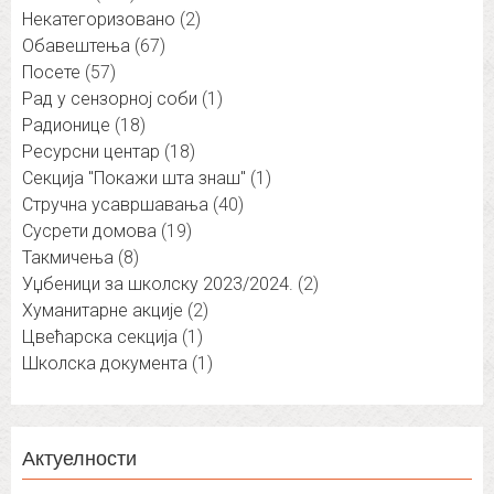
Некатегоризовано
(2)
Обавештења
(67)
Посете
(57)
Рад у сензорној соби
(1)
Радионице
(18)
Ресурсни центар
(18)
Секција "Покажи шта знаш"
(1)
Стручна усавршавања
(40)
Сусрети домова
(19)
Такмичења
(8)
Уџбеници за школску 2023/2024.
(2)
Хуманитарне акције
(2)
Цвећарска секција
(1)
Школска документа
(1)
Актуелности