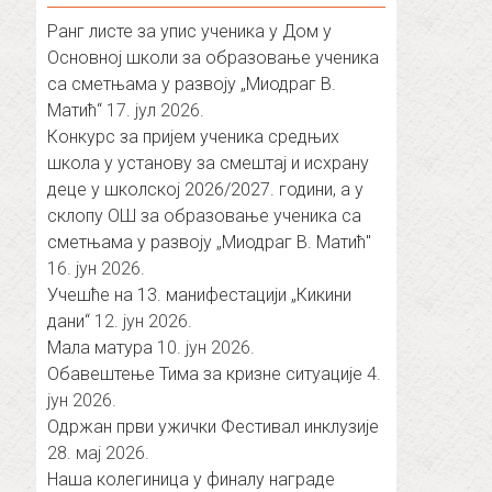
Ранг листе за упис ученика у Дом у
Основној школи за образовање ученика
са сметњама у развоју „Миодраг В.
Матић“
17. јул 2026.
Конкурс за пријем ученика средњих
школа у установу за смештај и исхрану
деце у школској 2026/2027. години, а у
склопу ОШ за образовање ученика са
сметњама у развоју „Миодраг В. Матић″
16. јун 2026.
Учешће на 13. манифестацији „Кикини
дани“
12. јун 2026.
Мала матура
10. јун 2026.
Обавештење Тима за кризне ситуације
4.
јун 2026.
Одржан први ужички Фестивал инклузије
28. мај 2026.
Наша колегиница у финалу награде