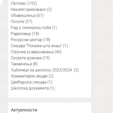
Летопис
(192)
Некатегоризовано
(2)
Обавештења
(67)
Посете
(57)
Рад у сензорној соби
(1)
Радионице
(18)
Ресурсни центар
(18)
Секција "Покажи шта знаш"
(1)
Стручна усавршавања
(40)
Сусрети домова
(19)
Такмичења
(8)
Уџбеници за школску 2023/2024.
(2)
Хуманитарне акције
(2)
Цвећарска секција
(1)
Школска документа
(1)
Актуелности