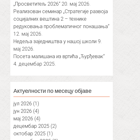
„Просветитељ 2026“
20. мај 2026.
Реализован семинар „Стратегије развоја
социјалних вештина 2 – технике
редуковања проблематичног понашања“
12. мај 2026.
Недеља заједништва у нашој школи
9.
мај 2026.
Посета малишана из вртића „Ђурђевак“
4. децембар 2025.
Актуелности по месецу објаве
јул 2026
(1)
јун 2026
(4)
мај 2026
(4)
децембар 2025
(2)
октобар 2025
(1)