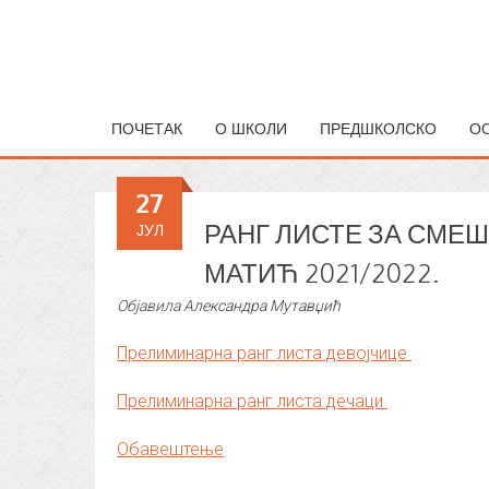
ПОЧЕТАК
О ШКОЛИ
ПРЕДШКОЛСКО
О
27
РАНГ ЛИСТЕ ЗА СМЕШ
ЈУЛ
МАТИЋ 2021/2022.
Објавила
Александра Мутавџић
Прелиминарна ранг листа девојчице
Прелиминарна ранг листа дечаци
Oбавештење