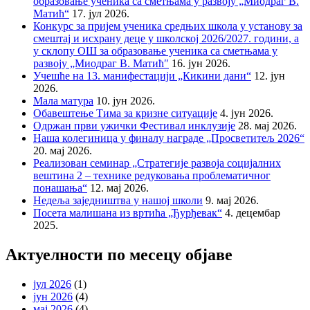
образовање ученика са сметњама у развоју „Миодраг В.
Матић“
17. јул 2026.
Конкурс за пријем ученика средњих школа у установу за
смештај и исхрану деце у школској 2026/2027. години, а
у склопу ОШ за образовање ученика са сметњама у
развоју „Миодраг В. Матић″
16. јун 2026.
Учешће на 13. манифестацији „Кикини дани“
12. јун
2026.
Мала матура
10. јун 2026.
Обавештење Тима за кризне ситуације
4. јун 2026.
Одржан први ужички Фестивал инклузије
28. мај 2026.
Наша колегиница у финалу награде „Просветитељ 2026“
20. мај 2026.
Реализован семинар „Стратегије развоја социјалних
вештина 2 – технике редуковања проблематичног
понашања“
12. мај 2026.
Недеља заједништва у нашој школи
9. мај 2026.
Посета малишана из вртића „Ђурђевак“
4. децембар
2025.
Актуелности по месецу објаве
јул 2026
(1)
јун 2026
(4)
мај 2026
(4)