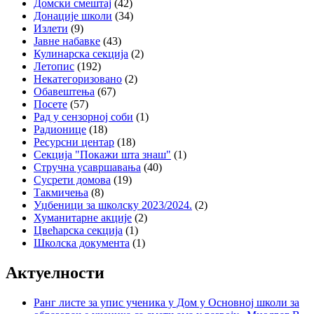
Домски смештај
(42)
Донације школи
(34)
Излети
(9)
Јавне набавке
(43)
Кулинарска секција
(2)
Летопис
(192)
Некатегоризовано
(2)
Обавештења
(67)
Посете
(57)
Рад у сензорној соби
(1)
Радионице
(18)
Ресурсни центар
(18)
Секција "Покажи шта знаш"
(1)
Стручна усавршавања
(40)
Сусрети домова
(19)
Такмичења
(8)
Уџбеници за школску 2023/2024.
(2)
Хуманитарне акције
(2)
Цвећарска секција
(1)
Школска документа
(1)
Актуелности
Ранг листе за упис ученика у Дом у Основној школи за