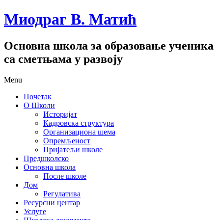
Миодраг В. Матић
Основна школа за образовање ученика
са сметњама у развоју
Menu
Почетак
О Школи
Историјат
Кадровска структура
Организациона шема
Опремљеност
Пријатељи школе
Предшколско
Основна школа
После школе
Дом
Регулатива
Ресурсни центар
Услуге