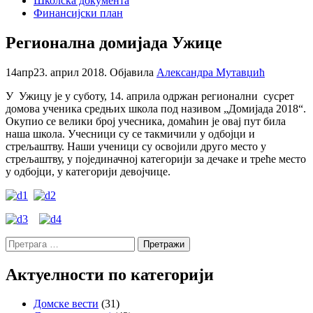
Школска документа
Финансијски план
Регионална домијада Ужице
14
апр
23. април 2018.
Објавила
Александра Мутавџић
У Ужицу је у суботу, 14. априла одржан регионални сусрет
домова ученика средњих школа под називом „Домијада 2018“.
Окупио се велики број учесника, домаћин је овај пут била
наша школа. Учесници су се такмичили у одбојци и
стрељаштву. Наши ученици су освојили друго место у
стрељаштву, у појединачној категорији за дечаке и треће место
у одбојци, у категорији девојчице.
Претрага
за:
Актуелности по категорији
Домске вести
(31)