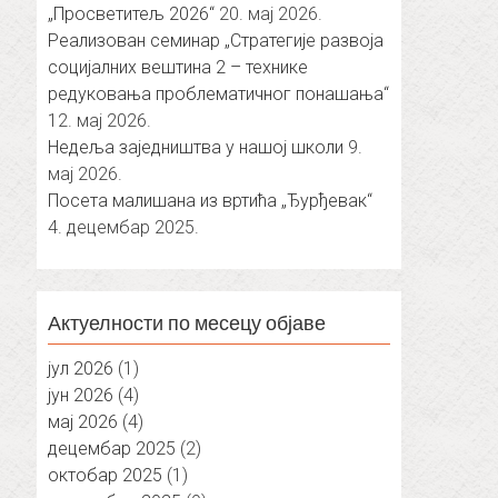
„Просветитељ 2026“
20. мај 2026.
Реализован семинар „Стратегије развоја
социјалних вештина 2 – технике
редуковања проблематичног понашања“
12. мај 2026.
Недеља заједништва у нашој школи
9.
мај 2026.
Посета малишана из вртића „Ђурђевак“
4. децембар 2025.
Актуелности по месецу објаве
јул 2026
(1)
јун 2026
(4)
мај 2026
(4)
децембар 2025
(2)
октобар 2025
(1)