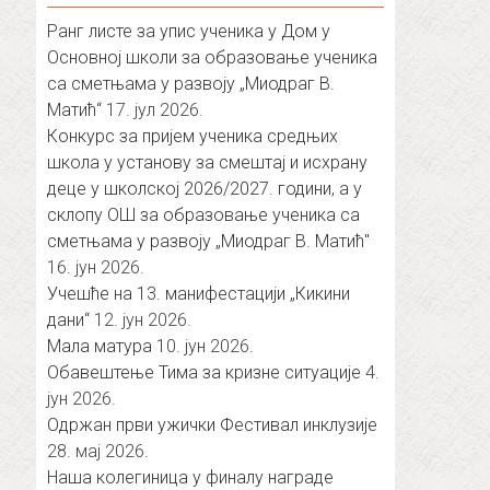
Ранг листе за упис ученика у Дом у
Основној школи за образовање ученика
са сметњама у развоју „Миодраг В.
Матић“
17. јул 2026.
Конкурс за пријем ученика средњих
школа у установу за смештај и исхрану
деце у школској 2026/2027. години, а у
склопу ОШ за образовање ученика са
сметњама у развоју „Миодраг В. Матић″
16. јун 2026.
Учешће на 13. манифестацији „Кикини
дани“
12. јун 2026.
Мала матура
10. јун 2026.
Обавештење Тима за кризне ситуације
4.
јун 2026.
Одржан први ужички Фестивал инклузије
28. мај 2026.
Наша колегиница у финалу награде