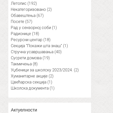
Летопис
(192)
Некатегоризовано
(2)
Обавештења
(67)
Посете
(57)
Рад у сензорној соби
(1)
Радионице
(18)
Ресурсни центар
(18)
Секција "Покажи шта знаш"
(1)
Стручна усавршавања
(40)
Сусрети домова
(19)
Такмичења
(8)
Уџбеници за школску 2023/2024.
(2)
Хуманитарне акције
(2)
Цвећарска секција
(1)
Школска документа
(1)
Актуелности