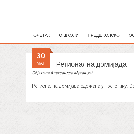
ПОЧЕТАК
О ШКОЛИ
ПРЕДШКОЛСКО
О
30
Регионална домијада
МАР
Објавила
Александра Мутавџић
Регионална домијада одржана у Трстенику. Осв