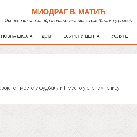
МИОДРАГ В. МАТИЋ
Основна школа за образовање ученика са сметњама у развоју
СНОВНА ШКОЛА
ДОМ
РЕСУРСНИ ЦЕНТАР
УСЛУГЕ
ојено I место у фудбалу и II место у стоном тенису.