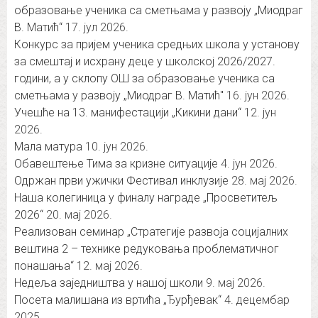
образовање ученика са сметњама у развоју „Миодраг
В. Матић“
17. јул 2026.
Конкурс за пријем ученика средњих школа у установу
за смештај и исхрану деце у школској 2026/2027.
години, а у склопу ОШ за образовање ученика са
сметњама у развоју „Миодраг В. Матић″
16. јун 2026.
Учешће на 13. манифестацији „Кикини дани“
12. јун
2026.
Мала матура
10. јун 2026.
Обавештење Тима за кризне ситуације
4. јун 2026.
Одржан први ужички Фестивал инклузије
28. мај 2026.
Наша колегиница у финалу награде „Просветитељ
2026“
20. мај 2026.
Реализован семинар „Стратегије развоја социјалних
вештина 2 – технике редуковања проблематичног
понашања“
12. мај 2026.
Недеља заједништва у нашој школи
9. мај 2026.
Посета малишана из вртића „Ђурђевак“
4. децембар
2025.