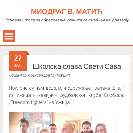
МИОДРАГ В. МАТИЋ
Основна школа за образовање ученика са сметњама у развоју
27
Школска слава Свети Сава
ЈАН
Објавила
Александра Мутавџић
Поклоне су нам доделили Удружење грађана „Егал“
из Ужица и навијачи фудбалског клуба Слобода,
„Freedom fighters“ из Ужица.