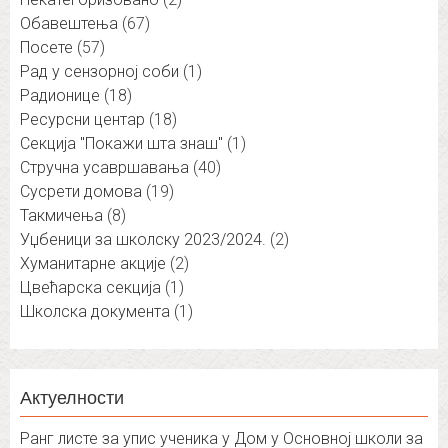
Обавештења
(67)
Посете
(57)
Рад у сензорној соби
(1)
Радионице
(18)
Ресурсни центар
(18)
Секција "Покажи шта знаш"
(1)
Стручна усавршавања
(40)
Сусрети домова
(19)
Такмичења
(8)
Уџбеници за школску 2023/2024.
(2)
Хуманитарне акције
(2)
Цвећарска секција
(1)
Школска документа
(1)
Актуелности
Ранг листе за упис ученика у Дом у Основној школи за