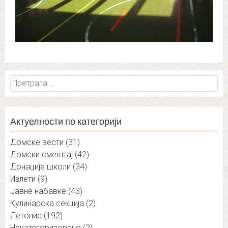
Претрага
за:
Актуелности по категорији
Домске вести
(31)
Домски смештај
(42)
Донације школи
(34)
Излети
(9)
Јавне набавке
(43)
Кулинарска секција
(2)
Летопис
(192)
Некатегоризовано
(2)