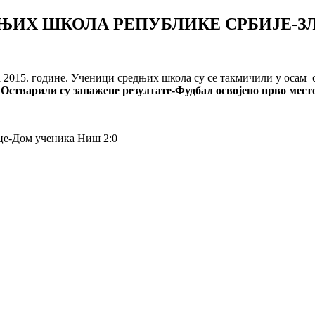
ИХ ШКОЛА РЕПУБЛИКЕ СРБИЈЕ-ЗЛ
на 2015. године. Ученици средњих школа су се такмичили у осам
.
Остварили су запажене резултате-Фудбал освојено прво место
-Дом ученика Ниш 2:0