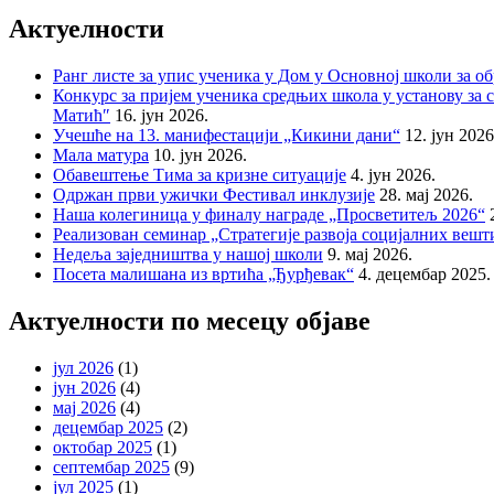
Актуелности
Ранг листе за упис ученика у Дом у Основној школи за о
Конкурс за пријем ученика средњих школа у установу за с
Матић″
16. јун 2026.
Учешће на 13. манифестацији „Кикини дани“
12. јун 2026
Мала матура
10. јун 2026.
Обавештење Тима за кризне ситуације
4. јун 2026.
Одржан први ужички Фестивал инклузије
28. мај 2026.
Наша колегиница у финалу награде „Просветитељ 2026“
Реализован семинар „Стратегије развоја социјалних веш
Недеља заједништва у нашој школи
9. мај 2026.
Посета малишана из вртића „Ђурђевак“
4. децембар 2025.
Актуелности по месецу објаве
јул 2026
(1)
јун 2026
(4)
мај 2026
(4)
децембар 2025
(2)
октобар 2025
(1)
септембар 2025
(9)
јул 2025
(1)