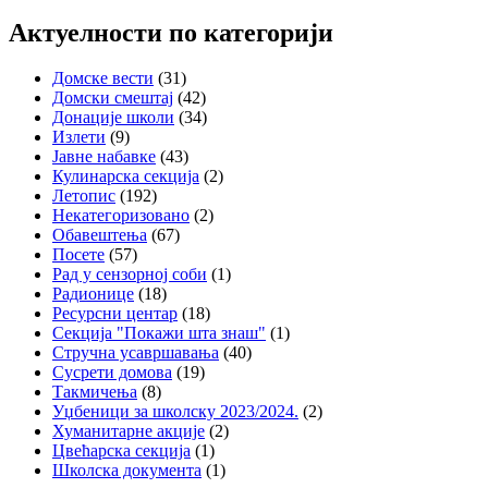
за:
Актуелности по категорији
Домске вести
(31)
Домски смештај
(42)
Донације школи
(34)
Излети
(9)
Јавне набавке
(43)
Кулинарска секција
(2)
Летопис
(192)
Некатегоризовано
(2)
Обавештења
(67)
Посете
(57)
Рад у сензорној соби
(1)
Радионице
(18)
Ресурсни центар
(18)
Секција "Покажи шта знаш"
(1)
Стручна усавршавања
(40)
Сусрети домова
(19)
Такмичења
(8)
Уџбеници за школску 2023/2024.
(2)
Хуманитарне акције
(2)
Цвећарска секција
(1)
Школска документа
(1)