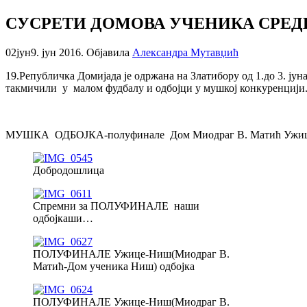
СУСРЕТИ ДОМОВА УЧЕНИКА СРЕДЊ
02
јун
9. јун 2016.
Објавила
Александра Мутавџић
19.Републичка Домијада је одржана на Златибору од 1.до 3. ју
такмичили у малом фудбалу и одбојци у мушкој конкуренцији
МУШКА ОДБОЈКА-полуфинале Дом Миодраг В. Матић Ужице
Добродошлица
Спремни за ПОЛУФИНАЛЕ наши
одбојкаши…
ПОЛУФИНАЛЕ Ужице-Ниш(Миодраг В.
Матић-Дом ученика Ниш) одбојка
ПОЛУФИНАЛЕ Ужице-Ниш(Миодраг В.