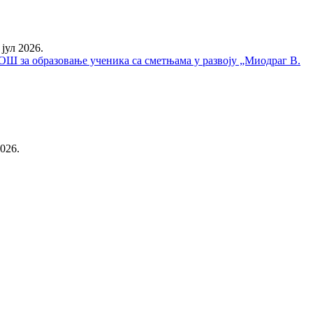
 јул 2026.
у ОШ за образовање ученика са сметњама у развоју „Миодраг В.
2026.