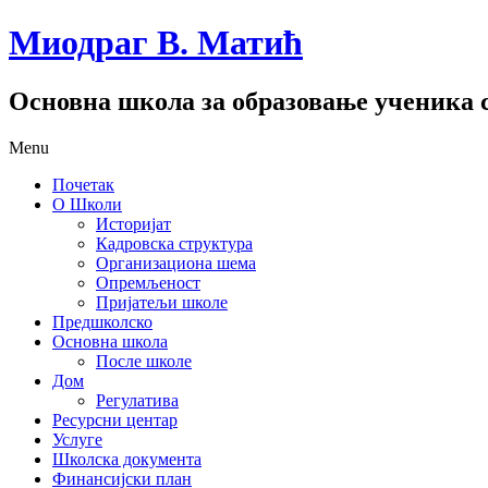
Миодраг В. Матић
Основна школа за образовање ученика с
Menu
Почетак
О Школи
Историјат
Кадровска структура
Организациона шема
Опремљеност
Пријатељи школе
Предшколско
Основна школа
После школе
Дом
Регулатива
Ресурсни центар
Услуге
Школска документа
Финансијски план