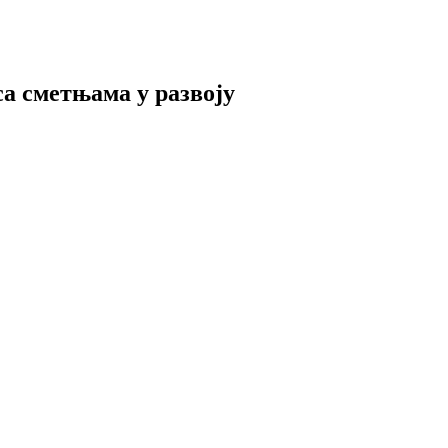
а сметњама у развоју