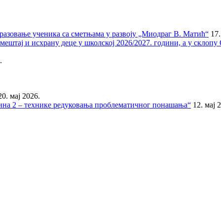
бразовање ученика са сметњама у развоју „Миодраг В. Матић“
17.
мештај и исхрану деце у школској 2026/2027. години, а у склоп
.
20. мај 2026.
тина 2 – технике редуковања проблематичног понашања“
12. мај 