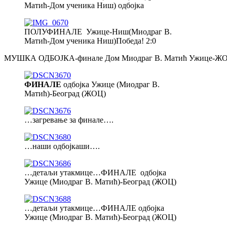
Матић-Дом ученика Ниш) одбојка
ПОЛУФИНАЛЕ Ужице-Ниш(Миодраг В.
Матић-Дом ученика Ниш)Победа! 2:0
МУШКА ОДБОЈКА-финале Дом Миодраг В. Матић Ужице-ЖО
ФИНАЛЕ
одбојка Ужице (Миодраг В.
Матић)-Београд (ЖОЦ)
…загревање за финале….
…наши одбојкаши….
…детаљи утакмице…ФИНАЛЕ одбојка
Ужице (Миодраг В. Матић)-Београд (ЖОЦ)
…детаљи утакмице…ФИНАЛЕ одбојка
Ужице (Миодраг В. Матић)-Београд (ЖОЦ)