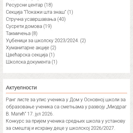
Ресурсни центар
(18)
Секција "Покажи шта знаш"
(1)
Стручна усавршавања
(40)
Сусрети домова
(19)
Такмичења
(8)
Уџбеници за школску 2023/2024.
(2)
Хуманитарне акције
(2)
Цвећарска секција
(1)
Школска документа
(1)
Актуелности
Ранг листе за упис ученика у Дом у Основној школи за
образовање ученика са сметњама у развоју „Миодраг
В. Матић“
17. јул 2026.
Конкурс за пријем ученика средњих школа у установу
за смештај и исхрану деце у школској 2026/2027.