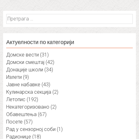
Претрага
за:
Актуелности по категорији
Домске вести
(31)
Домски смештај
(42)
Донације школи
(34)
Излети
(9)
Јавне набавке
(43)
Кулинарска секција
(2)
Летопис
(192)
Некатегоризовано
(2)
Обавештења
(67)
Посете
(57)
Рад у сензорној соби
(1)
Радионице
(18)