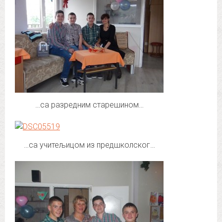
…са разредним старешином…
…са учитељицом из предшколског…