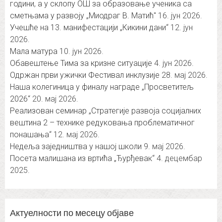
години, а у склопу ОШ за образовање ученика са
сметњама у развоју „Миодраг В. Матић″
16. јун 2026.
Учешће на 13. манифестацији „Кикини дани“
12. јун
2026.
Мала матура
10. јун 2026.
Обавештење Тима за кризне ситуације
4. јун 2026.
Одржан први ужички Фестивал инклузије
28. мај 2026.
Наша колегиница у финалу награде „Просветитељ
2026“
20. мај 2026.
Реализован семинар „Стратегије развоја социјалних
вештина 2 – технике редуковања проблематичног
понашања“
12. мај 2026.
Недеља заједништва у нашој школи
9. мај 2026.
Посета малишана из вртића „Ђурђевак“
4. децембар
2025.
Актуелности по месецу објаве