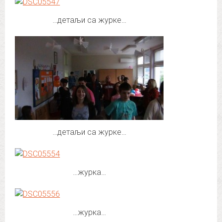
…детаљи са журке…
…детаљи са журке…
…журка…
…журка…