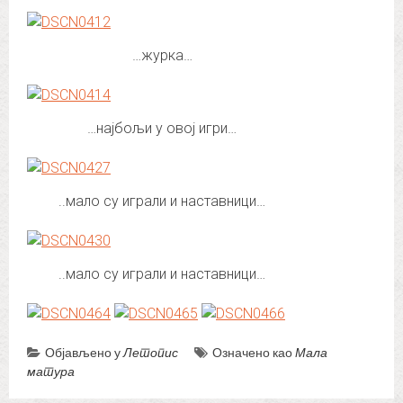
…журка…
…најбољи у овој игри…
..мало су играли и наставници…
..мало су играли и наставници…
Објављено у
Летопис
Означено као
Мала
матура