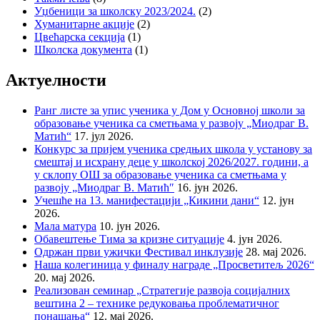
Уџбеници за школску 2023/2024.
(2)
Хуманитарне акције
(2)
Цвећарска секција
(1)
Школска документа
(1)
Актуелности
Ранг листе за упис ученика у Дом у Основној школи за
образовање ученика са сметњама у развоју „Миодраг В.
Матић“
17. јул 2026.
Конкурс за пријем ученика средњих школа у установу за
смештај и исхрану деце у школској 2026/2027. години, а
у склопу ОШ за образовање ученика са сметњама у
развоју „Миодраг В. Матић″
16. јун 2026.
Учешће на 13. манифестацији „Кикини дани“
12. јун
2026.
Мала матура
10. јун 2026.
Обавештење Тима за кризне ситуације
4. јун 2026.
Одржан први ужички Фестивал инклузије
28. мај 2026.
Наша колегиница у финалу награде „Просветитељ 2026“
20. мај 2026.
Реализован семинар „Стратегије развоја социјалних
вештина 2 – технике редуковања проблематичног
понашања“
12. мај 2026.