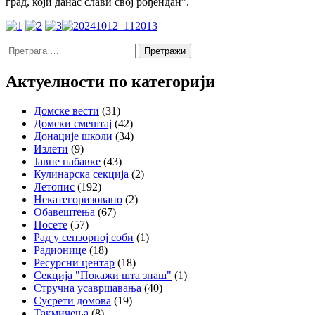
град, који данас слави свој рођендан”.
Претрага
за:
Актуелности по категорији
Домске вести
(31)
Домски смештај
(42)
Донације школи
(34)
Излети
(9)
Јавне набавке
(43)
Кулинарска секција
(2)
Летопис
(192)
Некатегоризовано
(2)
Обавештења
(67)
Посете
(57)
Рад у сензорној соби
(1)
Радионице
(18)
Ресурсни центар
(18)
Секција "Покажи шта знаш"
(1)
Стручна усавршавања
(40)
Сусрети домова
(19)
Такмичења
(8)