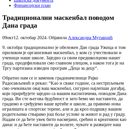
Школска документа
Финансијски план
Традиционални маскенбал поводом
Дана града
09
окт
12. октобар 2024.
Објавила
Александра Мутавџић
9. октобра традиционално је обележен Дан града Ужица и том
приликом је организован маскенбал, у ком су учествовали и
ученици наше школе. Заједно са свим предшколцима нашег
града, продефиловали смо главном улицом, а након тога је на
Тргу партизана изведен програм „Деца за децу“.
Обратио нам се и заменик градоначелнице Рајко
Радосављевић и рекао: “Kао и сваке године, са нестрпљењем
смо очекивали овај ваш маскенбал, сигурно најлепши догађај,
који приређујете заједно са вашим васпитачима, поводом Дана
града. Ви сте његова будућност и зато ћемо ми наставити, да
градимо и сређујемо ваше вртиће и школе, да правимо нова
игралишта и спортске терене, али и да кроз подршку вашим
родитељима стварамо још боље услове за живот и рад у граду.
Надам се да ћете увек бити насмејани, срећни и креативни као
данас и да ћете наставити да волите, чувате и развијате наш