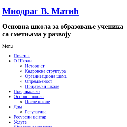
Миодраг В. Матић
Основна школа за образовање ученика
са сметњама у развоју
Menu
Почетак
О Школи
Историјат
Кадровска структура
Организациона шема
Опремљеност
Пријатељи школе
Предшколско
Основна школа
После школе
Дом
Регулатива
Ресурсни центар
Услуге