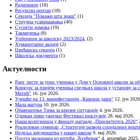
Радионице
(18)
Ресурсни центар
(18)
Секција "Покажи шта знаш"
(1)
Стручна усавршавања
(40)
Сусрети домова
(19)
Такмичења
(8)
Уџбеници за школску 2023/2024.
(2)
Хуманитарне акције
(2)
Цвећарска секција
(1)
Школска документа
(1)
Актуелности
Ранг листе за упис ученика у Дом у Основној школи за о
Конкурс за пријем ученика средњих школа у установу за с
Матић″
16. јун 2026.
Учешће на 13. манифестацији „Кикини дани“
12. јун 2026
Мала матура
10. јун 2026.
Обавештење Тима за кризне ситуације
4. јун 2026.
Одржан први ужички Фестивал инклузије
28. мај 2026.
Наша колегиница у финалу награде „Просветитељ 2026“
Реализован семинар „Стратегије развоја социјалних веш
Недеља заједништва у нашој школи
9. мај 2026.
Посета малишана из вртића „Ђурђевак“
4. децембар 2025.