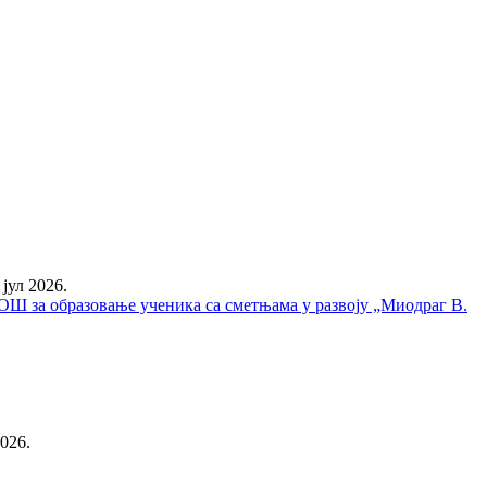
 јул 2026.
у ОШ за образовање ученика са сметњама у развоју „Миодраг В.
2026.