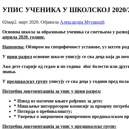
УПИС УЧЕНИКА У ШКОЛСКОЈ 2020/
02
мар
2. март 2020.
Објавила
Александра Мутавџић
Основна школа
за образовање ученика са сметњама у разво
априла 20
20
.
г
одине
.
Напомена:
O
бзиром на специфичност установе, уз захтев р
У
први разред
основне школе уписују се сва деца која до по
A
ко дете старије од седам и по година због болести или дру
знања.
У
предшколску групу
уписују се сва деца у години пред пола
П
о
требна документација за упис у први разред:
* Извод из матичне књиге рођених за дете;
*
Мишљење интерресорне комисије за процену потреба 
* Потврда о пребивалишту;
* Уверење о завршеном припремном предшколском прогр
Потребна документација за упис у предшколске групе: