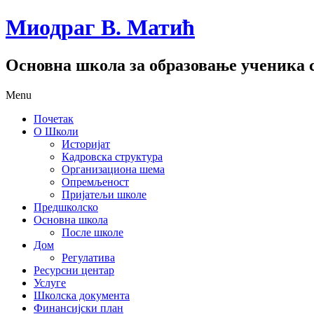
Миодраг В. Матић
Основна школа за образовање ученика с
Menu
Почетак
О Школи
Историјат
Кадровска структура
Организациона шема
Опремљеност
Пријатељи школе
Предшколско
Основна школа
После школе
Дом
Регулатива
Ресурсни центар
Услуге
Школска документа
Финансијски план