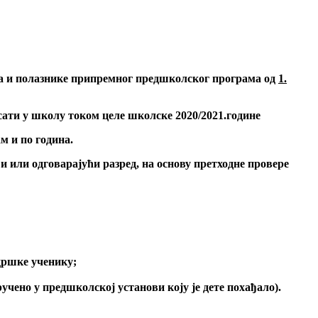
а и полазнике припремног предшколског програма од
1.
сати у школу током целе школске 2020/2021.године
м и по година.
ви или одговарајући разред, на основу претходне провере
дршке ученику
;
ено у предшколској установи коју је дете похађало).