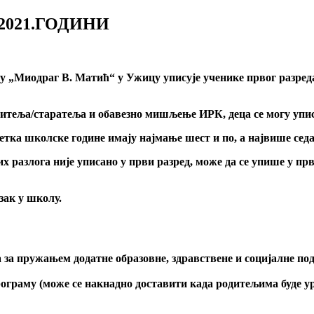
2021.ГОДИНИ
ју
„
Миодраг В.
Матић“ у Ужицу уписује ученике првог разред
одитеља/старатеља и обавезно мишљење ИРК, деца се могу упи
четка школске године имају најмање шест и по, а највише седа
гих разлога није уписано у први разред, може да се упише у пр
зак у школу.
за пружањем додатне образовне, здравствене и социјалне по
аму (може се накнадно доставити када родитељима буде уруч