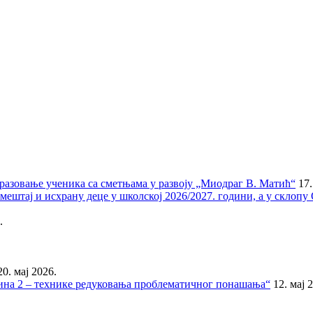
бразовање ученика са сметњама у развоју „Миодраг В. Матић“
17.
мештај и исхрану деце у школској 2026/2027. години, а у склоп
.
20. мај 2026.
тина 2 – технике редуковања проблематичног понашања“
12. мај 