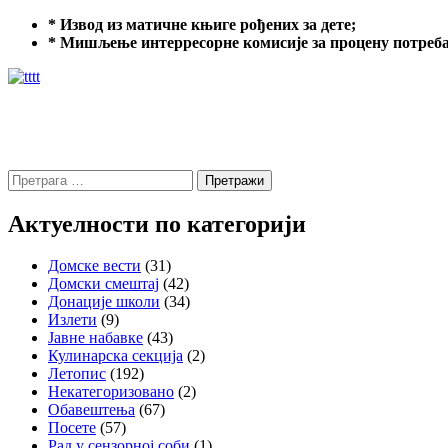
* Извод из матичне књиге рођених за дете;
*
Мишљење интерресорне комисије за процену потреба 
Претрага
за:
Актуелности по категорији
Домске вести
(31)
Домски смештај
(42)
Донације школи
(34)
Излети
(9)
Јавне набавке
(43)
Кулинарска секција
(2)
Летопис
(192)
Некатегоризовано
(2)
Обавештења
(67)
Посете
(57)
Рад у сензорној соби
(1)