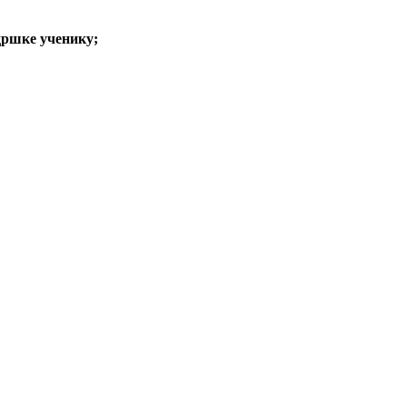
одршке ученику
;