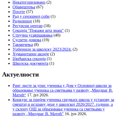
Некатегоризовано
(2)
Обавештења
(67)
Посете
(57)
Рад у сензорној соби
(1)
Радионице
(18)
Ресурсни центар
(18)
Секција "Покажи шта знаш"
(1)
Стручна усавршавања
(40)
Сусрети домова
(19)
Такмичења
(8)
Уџбеници за школску 2023/2024.
(2)
Хуманитарне акције
(2)
Цвећарска секција
(1)
Школска документа
(1)
Актуелности
Ранг листе за упис ученика у Дом у Основној школи за
образовање ученика са сметњама у развоју „Миодраг В.
Матић“
17. јул 2026.
Конкурс за пријем ученика средњих школа у установу за
смештај и исхрану деце у школској 2026/2027. години, а
у склопу ОШ за образовање ученика са сметњама у
развоју „Миодраг В. Матић″
16. јун 2026.