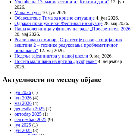
Учешће на 13. манифестацији „Кикини дани“
12. јун
2026.
Мала матура
10. јун 2026.
Обавештење Тима за кризне ситуације
4. јун 2026.
Одржан први ужички Фестивал инклузије
28. мај 2026.
Наша колегиница у финалу награде „Просветитељ 2026“
20. мај 2026.
Реализован семинар „Стратегије развоја социјалних
вештина 2 – технике редуковања проблематичног
понашања“
12. мај 2026.
Недеља заједништва у нашој школи
9. мај 2026.
Посета малишана из вртића „Ђурђевак“
4. децембар
2025.
Актуелности по месецу објаве
јул 2026
(1)
јун 2026
(4)
мај 2026
(4)
децембар 2025
(2)
октобар 2025
(1)
септембар 2025
(9)
јул 2025
(1)
јун 2025
(3)