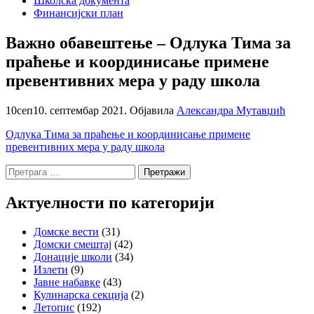
Школска документа
Финансијски план
Важно обавештење – Одлука Тима за
праћење и координисање примене
превентивних мера у раду школа
10
сеп
10. септембар 2021.
Објавила
Александра Мутавџић
Одлука Тима за праћење и координисање примене
превентивних мера у раду школа
Претрага
за:
Актуелности по категорији
Домске вести
(31)
Домски смештај
(42)
Донације школи
(34)
Излети
(9)
Јавне набавке
(43)
Кулинарска секција
(2)
Летопис
(192)