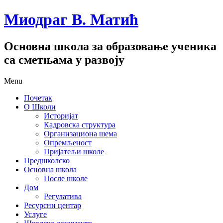
Миодраг В. Матић
Основна школа за образовање ученика
са сметњама у развоју
Menu
Почетак
О Школи
Историјат
Кадровска структура
Организациона шема
Опремљеност
Пријатељи школе
Предшколско
Основна школа
После школе
Дом
Регулатива
Ресурсни центар
Услуге