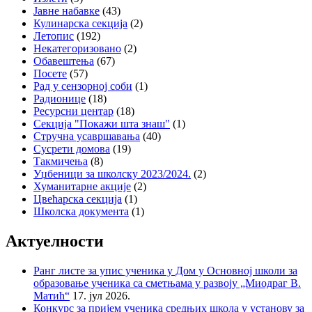
Јавне набавке
(43)
Кулинарска секција
(2)
Летопис
(192)
Некатегоризовано
(2)
Обавештења
(67)
Посете
(57)
Рад у сензорној соби
(1)
Радионице
(18)
Ресурсни центар
(18)
Секција "Покажи шта знаш"
(1)
Стручна усавршавања
(40)
Сусрети домова
(19)
Такмичења
(8)
Уџбеници за школску 2023/2024.
(2)
Хуманитарне акције
(2)
Цвећарска секција
(1)
Школска документа
(1)
Актуелности
Ранг листе за упис ученика у Дом у Основној школи за
образовање ученика са сметњама у развоју „Миодраг В.
Матић“
17. јул 2026.
Конкурс за пријем ученика средњих школа у установу за