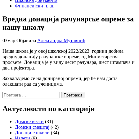
Школска документа
Финансијски план
Вредна донација рачунарске опреме за
нашу школу
03
мар
Објавила
Александра Мутавџић
Наша школа је у овој школској 2022/2023. години добила
вредну донацију рачунарске опреме, од Министарства
просвете. Донација је у виду десет рачунара, шест штампача и
два пројектора.
Захваљујемо се на донираној опреми, јер ће нам доста
олакшати рад са ученицима.
Претрага
за:
Актуелности по категорији
Домске вести
(31)
Домски смештај
(42)
Донације школи
(34)
Излети
(9)