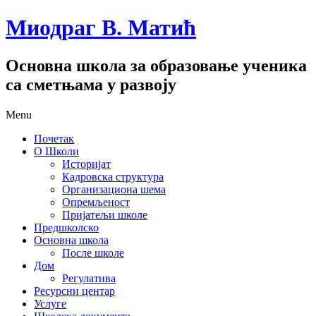
Миодраг В. Матић
Основна школа за образовање ученика
са сметњама у развоју
Menu
Почетак
О Школи
Историјат
Кадровска структура
Организациона шема
Опремљеност
Пријатељи школе
Предшколско
Основна школа
После школе
Дом
Регулатива
Ресурсни центар
Услуге