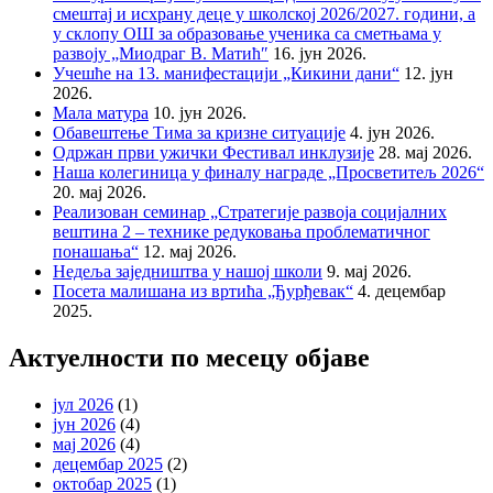
смештај и исхрану деце у школској 2026/2027. години, а
у склопу ОШ за образовање ученика са сметњама у
развоју „Миодраг В. Матић″
16. јун 2026.
Учешће на 13. манифестацији „Кикини дани“
12. јун
2026.
Мала матура
10. јун 2026.
Обавештење Тима за кризне ситуације
4. јун 2026.
Одржан први ужички Фестивал инклузије
28. мај 2026.
Наша колегиница у финалу награде „Просветитељ 2026“
20. мај 2026.
Реализован семинар „Стратегије развоја социјалних
вештина 2 – технике редуковања проблематичног
понашања“
12. мај 2026.
Недеља заједништва у нашој школи
9. мај 2026.
Посета малишана из вртића „Ђурђевак“
4. децембар
2025.
Актуелности по месецу објаве
јул 2026
(1)
јун 2026
(4)
мај 2026
(4)
децембар 2025
(2)
октобар 2025
(1)