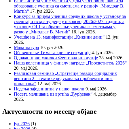
Ранг листе за упис ученика у Дом у Основној школи за
образовање ученика са сметњама у развоју „Миодраг В.
Матић“
17. јул 2026.
Конкурс за пријем ученика средњих школа у установу за
смештај и исхрану деце у школској 2026/2027. години, а
у склопу ОШ за образовање ученика са сметњама у
развоју „Миодраг В. Матић″
16. јун 2026.
Учешће на 13. манифестацији „Кикини дани“
12. јун
2026.
Мала матура
10. јун 2026.
Обавештење Тима за кризне ситуације
4. јун 2026.
Одржан први ужички Фестивал инклузије
28. мај 2026.
Наша колегиница у финалу награде „Просветитељ 2026“
20. мај 2026.
Реализован семинар „Стратегије развоја социјалних
вештина 2 – технике редуковања проблематичног
понашања“
12. мај 2026.
Недеља заједништва у нашој школи
9. мај 2026.
Посета малишана из вртића „Ђурђевак“
4. децембар
2025.
Актуелности по месецу објаве
јул 2026
(1)
јун 2026
(4)