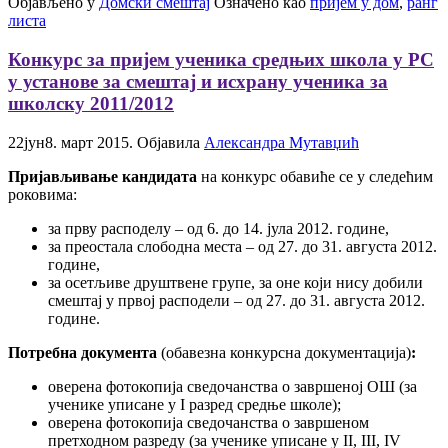
Објављено у
Домски смештај
Означено као
пријем у дом
,
ранг
листа
Конкурс за пријем ученика средњих школа у РС
у установе за смештај и исхрану ученика за
школску 2011/2012
22
јун
8. март 2015.
Објавила
Александра Мутавџић
Пријављивање кандидата
на конкурс обавиће се у следећим
роковима:
за прву расподелу – од 6. до 14. јула 2012. године,
за преостала слободна места – од 27. до 31. августа 2012.
године,
за осетљиве друштвене групе, за оне који нису добили
смештај у првој расподели – од 27. до 31. августа 2012.
године.
Потребна документа
(обавезна конкурсна документација)
:
оверена фотокопија сведочанства о завршеној ОШ (за
ученике уписане у I разред средње школе);
оверена фотокопија сведочанства о завршеном
претходном разреду (за ученике уписане у II, III, IV