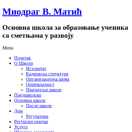
Миодраг В. Матић
Основна школа за образовање ученика
са сметњама у развоју
Menu
Почетак
О Школи
Историјат
Кадровска структура
Организациона шема
Опремљеност
Пријатељи школе
Предшколско
Основна школа
После школе
Дом
Регулатива
Ресурсни центар
Услуге