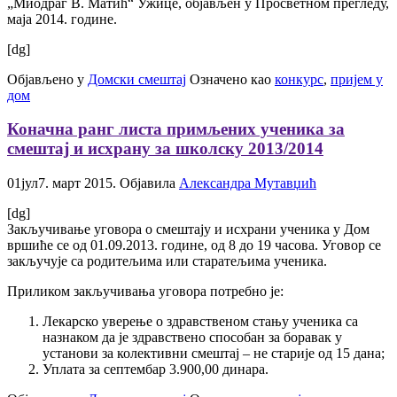
„Миодраг В. Матић“ Ужице, објављен у Просветном прегледу,
маја 2014. године.
[dg]
Објављено у
Домски смештај
Означено као
конкурс
,
пријем у
дом
Коначна ранг листа примљених ученика за
смештај и исхрану за школску 2013/2014
01
јул
7. март 2015.
Објавила
Александра Мутавџић
[dg]
Закључивање уговора о смештају и исхрани ученика у Дом
вршиће се од 01.09.2013. године, од 8 до 19 часова. Уговор се
закључује са родитељима или старатељима ученика.
Приликом закључивања уговора потребно је:
Лекарско уверење о здравственом стању ученика са
назнаком да је здравствено способан за боравак у
установи за колективни смештај – не старије од 15 дана;
Уплата за септембар 3.900,00 динара.