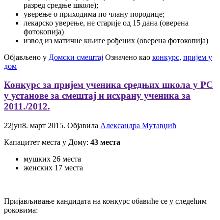
разред средње школе);
уверење о приходима по члану породице;
лекарско уверење, не старије од 15 дана (оверена
фотокопија)
извод из матичне књиге рођених (оверена фотокопија)
Објављено у
Домски смештај
Означено као
конкурс
,
пријем у
дом
Конкурс за пријем ученика средњих школа у РС
у установе за смештај и исхрану ученика за
2011./2012.
22
јун
8. март 2015.
Објавила
Александра Мутавџић
Капацитет места у Дому:
43 места
мушких 26 места
женских 17 места
Пријављивање кандидата на конкурс обавиће се у следећим
роковима: