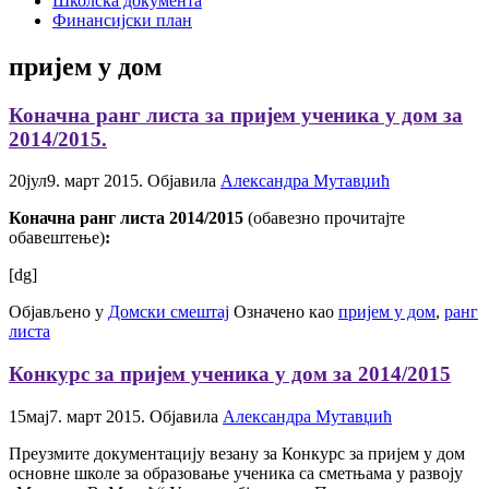
Школска документа
Финансијски план
пријем у дом
Коначна ранг листа за пријем ученика у дом за
2014/2015.
20
јул
9. март 2015.
Објавила
Александра Мутавџић
Коначна ранг листа 2014/2015
(обавезно прочитајте
обавештење)
:
[dg]
Објављено у
Домски смештај
Означено као
пријем у дом
,
ранг
листа
Конкурс за пријем ученика у дом за 2014/2015
15
мај
7. март 2015.
Објавила
Александра Мутавџић
Преузмите документацију везану за Конкурс за пријем у дом
основне школе за образовање ученика са сметњама у развоју