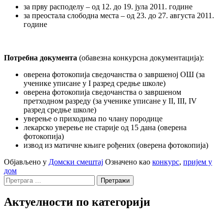
за прву расподелу – од 12. до 19. јула 2011. године
за преостала слободна места – од 23. до 27. августа 2011.
године
Потребна документа
(обавезна конкурсна документација):
оверена фотокопија сведочанства о завршеној ОШ (за
ученике уписане у I разред средње школе)
оверена фотокопија сведочанства о завршеном
претходном разреду (за ученике уписане у II, III, IV
разред средње школе)
уверење о приходима по члану породице
лекарско уверење не старије од 15 дана (оверена
фотокопија)
извод из матичне књиге рођених (оверена фотокопија)
Објављено у
Домски смештај
Означено као
конкурс
,
пријем у
дом
Претрага
за:
Актуелности по категорији