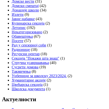
Домске вести
(31)
Домски смештај
(42)
Донације школи
(34)
Излети
(9)
Јавне набавке
(43)
Кулинарска секција
(2)
Летопис
(192)
Некатегоризовано
(2)
Обавештења
(67)
Посете
(57)
Рад у сензорној соби
(1)
Радионице
(18)
Ресурсни центар
(18)
Секција "Покажи шта знаш"
(1)
Стручна усавршавања
(40)
Сусрети домова
(19)
Такмичења
(8)
Уџбеници за школску 2023/2024.
(2)
Хуманитарне акције
(2)
Цвећарска секција
(1)
Школска документа
(1)
Актуелности